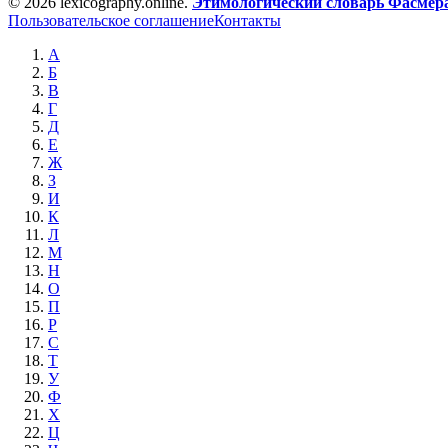
© 2026 lexicography.online.
Этимологический словарь Фасмер
Пользовательское соглашение
Контакты
А
Б
В
Г
Д
Е
Ж
З
И
К
Л
М
Н
О
П
Р
С
Т
У
Ф
Х
Ц