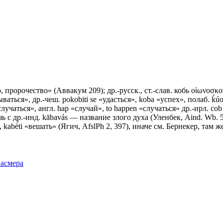
 пророчество» (Аввакум 209); др.-русск., ст.-слав.
кобь
οἰωνοσκοπ
ться», др.-чеш. pokobiti sе «удасться», koba «успех», полаб. ḱúob
чаться», англ. hар «случай», tо hарреn «случаться» др.-ирл. соb 
язь с др.-инд. kābavás — название злого духа (Уленбек, Aind. Wb.
 kabė́ti «вешать» (Ягич, AfslPh 2, 397), иначе см. Бернекер, там 
Фасмера