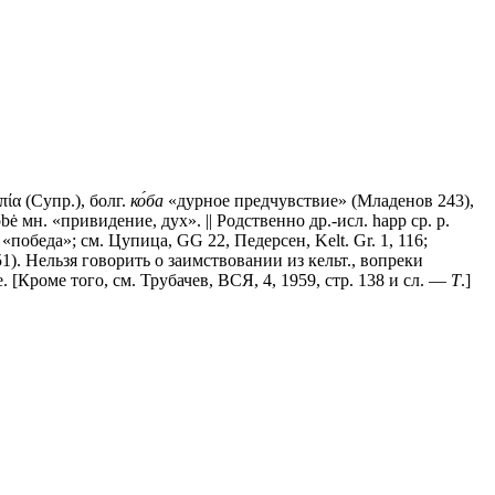
ία (Супр.), болг.
ко́ба
«дурное предчувствие» (Младенов 243),
ė мн. «привидение, дух». || Родственно др.-исл. hарр ср. р.
«победа»; см. Цупица, GG 22, Педерсен, Kelt. Gr. 1, 116;
 51). Нельзя говорить о заимствовании из кельт., вопреки
же. [Кроме того, см. Трубачев, ВСЯ, 4, 1959, стр. 138 и сл. —
Т
.]