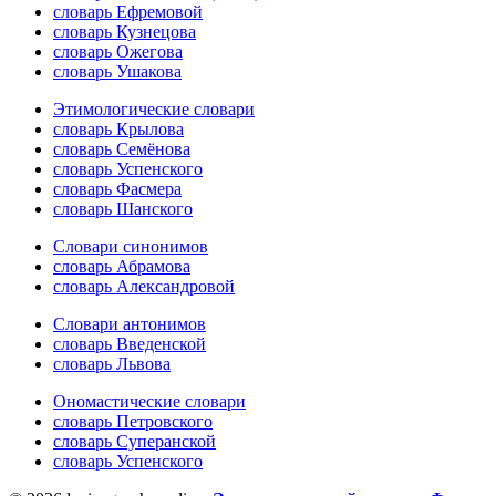
словарь Ефремовой
словарь Кузнецова
словарь Ожегова
словарь Ушакова
Этимологические словари
словарь Крылова
словарь Семёнова
словарь Успенского
словарь Фасмера
словарь Шанского
Словари синонимов
словарь Абрамова
словарь Александровой
Словари антонимов
словарь Введенской
словарь Львова
Ономастические словари
словарь Петровского
словарь Суперанской
словарь Успенского