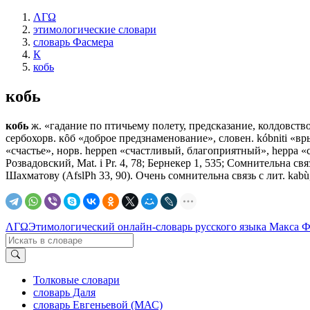
ΛΓΩ
этимологические словари
словарь Фасмера
К
кобь
кобь
кобь
ж. «гадание по птичьему полету, предсказание, колдовство,
сербохорв. кȏб «доброе предзнаменование», словен. kóbniti «врыва
«счастье», норв. hерреn «счастливый, благоприятный», hерра «слу
Розвадовский, Маt. i Рr. 4, 78; Бернекер 1, 535; Сомнительна св
Шахматову (AfslPh 33, 90). Очень сомнительна связь с лит. kabù,
ΛΓΩ
Этимологический онлайн-словарь русского языка Макса 
Толковые словари
словарь Даля
словарь Евгеньевой (МАС)