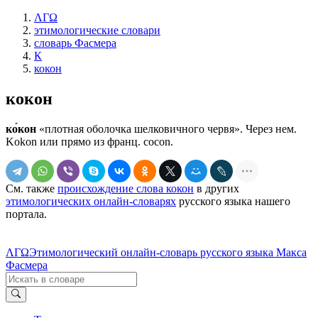
ΛΓΩ
этимологические словари
словарь Фасмера
К
кокон
кокон
ко́кон
«плотная оболочка шелковичного червя». Через нем.
Kоkоn или прямо из франц. сосоn.
См. также
происхождение слова кокон
в других
этимологических онлайн-словарях
русского языка нашего
портала.
ΛΓΩ
Этимологический онлайн-словарь русского языка Макса
Фасмера