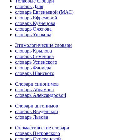
Толковые словари
словарь Даля
словарь Евгеньевой (МАС)
словарь Ефремовой
словарь Кузнецова
словарь Ожегова
словарь Ушакова
Этимологические словари
словарь Крылова
словарь Семёнова
словарь Успенского
словарь Фасмера
словарь Шанского
Словари синонимов
словарь Абрамова
словарь Александровой
Словари антонимов
словарь Введенской
словарь Львова
Ономастические словари
словарь Петровского
словарь Суперанской