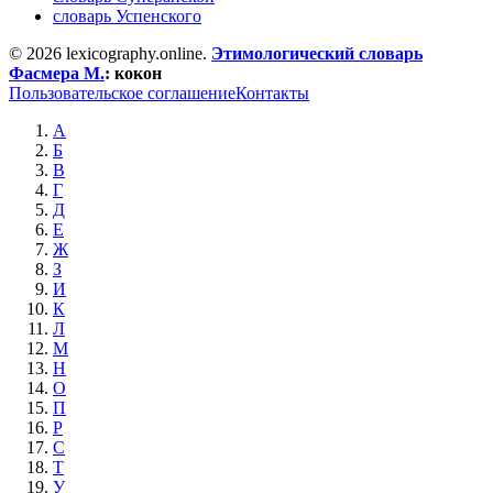
словарь Успенского
© 2026 lexicography.online.
Этимологический словарь
Фасмера М.
:
кокон
Пользовательское соглашение
Контакты
А
Б
В
Г
Д
Е
Ж
З
И
К
Л
М
Н
О
П
Р
С
Т
У