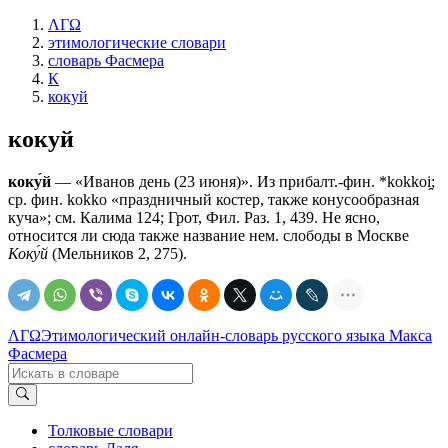
ΛΓΩ
этимологические словари
словарь Фасмера
К
кокуй
кокуй
коку́й
— «Иванов день (23 июня)». Из прибалт.-фин. *kokkoi̯;
ср. фин. kokko «праздничный костер, также конусообразная
куча»; см. Калима 124; Грот, Фил. Раз. 1, 439. Не ясно,
относится ли сюда также название нем. слободы в Москве
Коку́й
(Мельников 2, 275).
ΛΓΩ
Этимологический онлайн-словарь русского языка Макса
Фасмера
Толковые словари