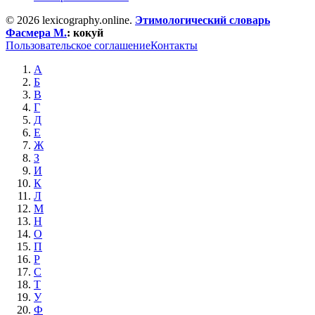
© 2026 lexicography.online.
Этимологический словарь
Фасмера М.
:
кокуй
Пользовательское соглашение
Контакты
А
Б
В
Г
Д
Е
Ж
З
И
К
Л
М
Н
О
П
Р
С
Т
У
Ф