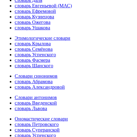
словарь Даля
словарь Евгеньевой (МАС)
словарь Ефремовой
словарь Кузнецова
словарь Ожегова
словарь Ушакова
Этимологические словари
словарь Крылова
словарь Семёнова
словарь Успенского
словарь Фасмера
словарь Шанского
Словари синонимов
словарь Абрамова
словарь Александровой
Словари антонимов
словарь Введенской
словарь Львова
Ономастические словари
словарь Петровского
словарь Суперанской
словарь Успенского