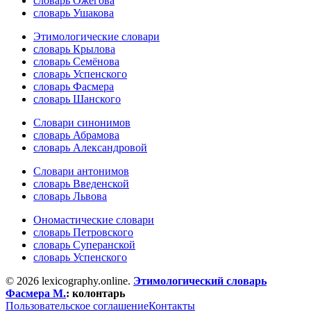
словарь Ожегова
словарь Ушакова
Этимологические словари
словарь Крылова
словарь Семёнова
словарь Успенского
словарь Фасмера
словарь Шанского
Словари синонимов
словарь Абрамова
словарь Александровой
Словари антонимов
словарь Введенской
словарь Львова
Ономастические словари
словарь Петровского
словарь Суперанской
словарь Успенского
© 2026 lexicography.online.
Этимологический словарь
Фасмера М.
:
колонтарь
Пользовательское соглашение
Контакты