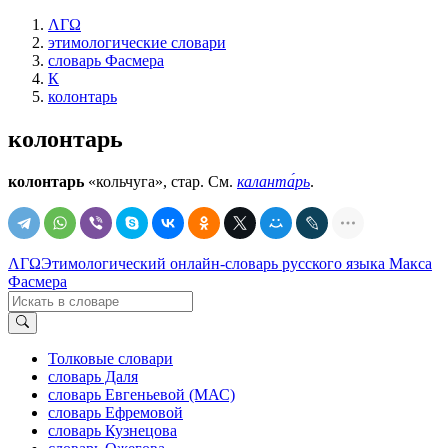
ΛΓΩ
этимологические словари
словарь Фасмера
К
колонтарь
колонтарь
колонтарь
«кольчуга», стар. См.
каланта́рь
.
ΛΓΩ
Этимологический онлайн-словарь русского языка Макса
Фасмера
Толковые словари
словарь Даля
словарь Евгеньевой (МАС)
словарь Ефремовой
словарь Кузнецова