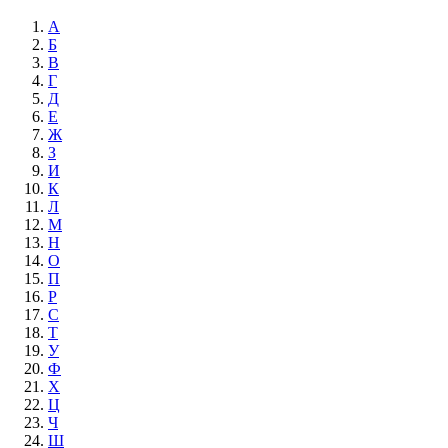
А
Б
В
Г
Д
Е
Ж
З
И
К
Л
М
Н
О
П
Р
С
Т
У
Ф
Х
Ц
Ч
Ш