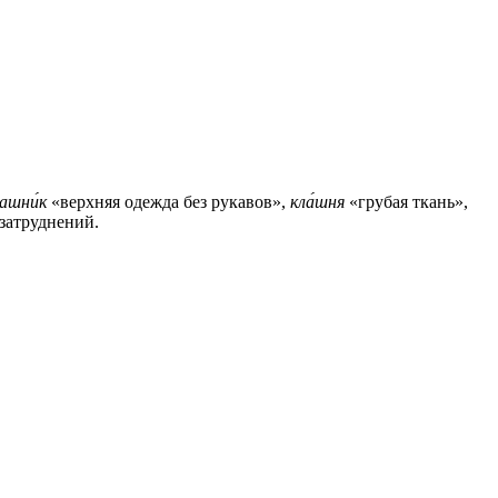
ашни́к
«верхняя одежда без рукавов»,
кла́шня
«грубая ткань»,
 затруднений.