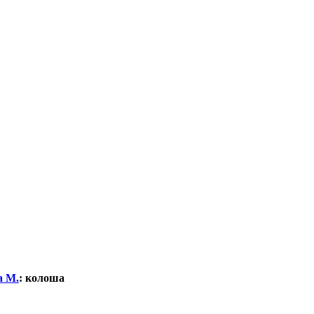
а М.
:
колоша