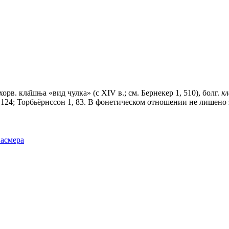
орв. кла̏шња «вид чулка» (с ХIV в.; см. Бернекер 1, 510), болг.
кл
r. 124; Торбьёрнссон 1, 83. В фонетическом отношении не лишено
Фасмера