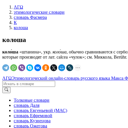
ΛΓΩ
этимологические словари
словарь Фасмера
К
колоша
колоша
коло́ша
«штанина», укр.
коло́ша
, обычно сравниваются с сербох
которые производят от лат. саlсеа «чулок»; см. Миккола, Berüh
ΛΓΩ
Этимологический онлайн-словарь русского языка Макса 
Толковые словари
словарь Даля
словарь Евгеньевой (МАС)
словарь Ефремовой
словарь Кузнецова
словарь Ожегова