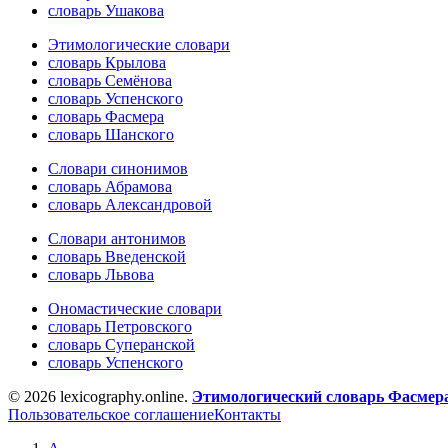
словарь Ушакова
Этимологические словари
словарь Крылова
словарь Семёнова
словарь Успенского
словарь Фасмера
словарь Шанского
Словари синонимов
словарь Абрамова
словарь Александровой
Словари антонимов
словарь Введенской
словарь Львова
Ономастические словари
словарь Петровского
словарь Суперанской
словарь Успенского
© 2026 lexicography.online.
Этимологический словарь Фасмер
Пользовательское соглашение
Контакты