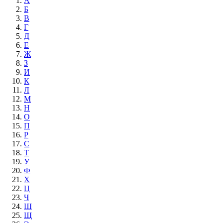
А
Б
В
Г
Д
Е
Ж
З
И
К
Л
М
Н
О
П
Р
С
Т
У
Ф
Х
Ц
Ч
Ш
Щ