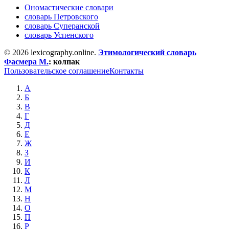
Ономастические словари
словарь Петровского
словарь Суперанской
словарь Успенского
© 2026 lexicography.online.
Этимологический словарь
Фасмера М.
:
колпак
Пользовательское соглашение
Контакты
А
Б
В
Г
Д
Е
Ж
З
И
К
Л
М
Н
О
П
Р