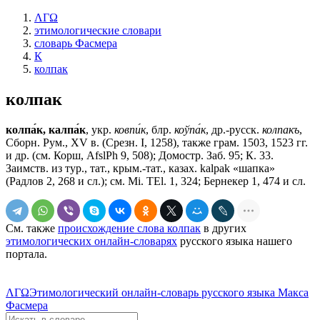
ΛΓΩ
этимологические словари
словарь Фасмера
К
колпак
колпак
колпа́к, калпа́к
, укр.
ковпи́к
, блр.
коўпа́к
, др.-русск.
колпакъ
,
Сборн. Рум., ХV в. (Срезн. I, 1258), также грам. 1503, 1523 гг.
и др. (см. Корш, AfslPh 9, 508); Домостр. Заб. 95; К. 33.
Заимств. из тур., тат., крым.-тат., казах. kаlраk «шапка»
(Радлов 2, 268 и сл.); см. Мi. ТЕl. 1, 324; Бернекер 1, 474 и сл.
См. также
происхождение слова колпак
в других
этимологических онлайн-словарях
русского языка нашего
портала.
ΛΓΩ
Этимологический онлайн-словарь русского языка Макса
Фасмера