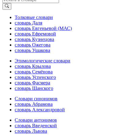
Толковые словари
словарь Даля
словарь Евгеньевой (МАС)
словарь Ефремовой
словарь Кузнецова
словарь Ожегова
словарь Ушакова
Этимологические словари
словарь Крылова
словарь Семёнова
словарь Успенского
словарь Фасмера
словарь Шанского
Словари синонимов
словарь Абрамова
словарь Александровой
Словари антонимов
словарь Введенской
словарь Львова