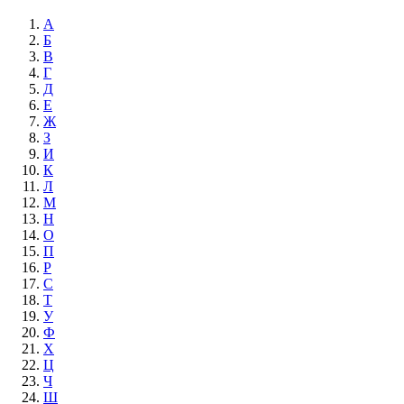
А
Б
В
Г
Д
Е
Ж
З
И
К
Л
М
Н
О
П
Р
С
Т
У
Ф
Х
Ц
Ч
Ш