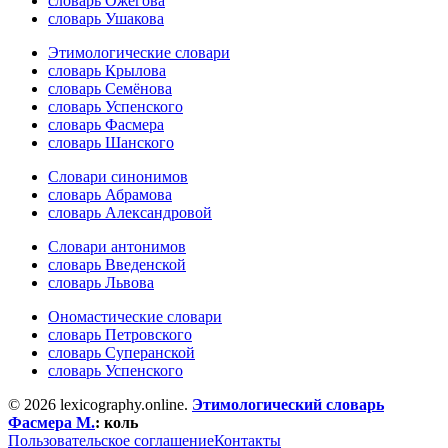
словарь Ожегова
словарь Ушакова
Этимологические словари
словарь Крылова
словарь Семёнова
словарь Успенского
словарь Фасмера
словарь Шанского
Словари синонимов
словарь Абрамова
словарь Александровой
Словари антонимов
словарь Введенской
словарь Львова
Ономастические словари
словарь Петровского
словарь Суперанской
словарь Успенского
© 2026 lexicography.online.
Этимологический словарь
Фасмера М.
:
коль
Пользовательское соглашение
Контакты