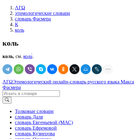
ΛΓΩ
этимологические словари
словарь Фасмера
К
коль
коль
коль
, см.
коли́
.
ΛΓΩ
Этимологический онлайн-словарь русского языка Макса
Фасмера
Толковые словари
словарь Даля
словарь Евгеньевой (МАС)
словарь Ефремовой
словарь Кузнецова