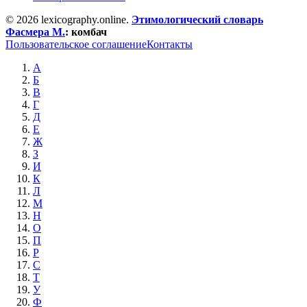
© 2026 lexicography.online.
Этимологический словарь
Фасмера М.
:
комбач
Пользовательское соглашение
Контакты
А
Б
В
Г
Д
Е
Ж
З
И
К
Л
М
Н
О
П
Р
С
Т
У
Ф