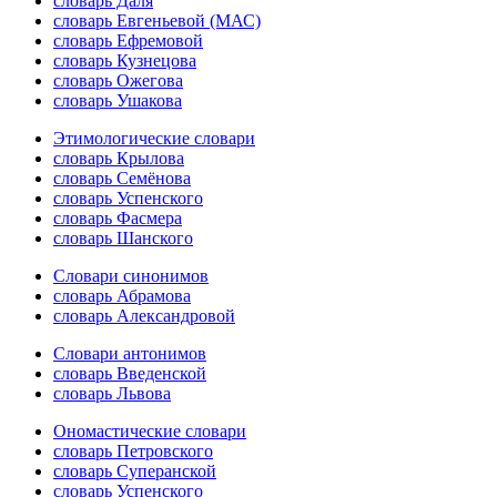
словарь Даля
словарь Евгеньевой (МАС)
словарь Ефремовой
словарь Кузнецова
словарь Ожегова
словарь Ушакова
Этимологические словари
словарь Крылова
словарь Семёнова
словарь Успенского
словарь Фасмера
словарь Шанского
Словари синонимов
словарь Абрамова
словарь Александровой
Словари антонимов
словарь Введенской
словарь Львова
Ономастические словари
словарь Петровского
словарь Суперанской
словарь Успенского