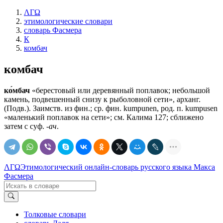
ΛΓΩ
этимологические словари
словарь Фасмера
К
комбач
комбач
ко́мбач
«берестовый или деревянный поплавок; небольшой
камень, подвешенный снизу к рыболовной сети», арханг.
(Подв.). Заимств. из фин.; ср. фин. kumpunen, род. п. kumpusen
«маленький поплавок на сети»; см. Калима 127; сближено
затем с суф.
-ач
.
ΛΓΩ
Этимологический онлайн-словарь русского языка Макса
Фасмера
Толковые словари