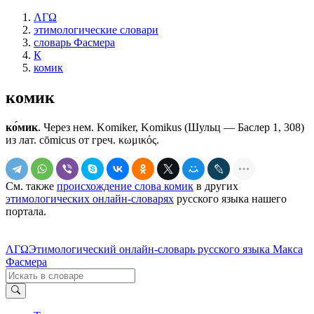
ΛΓΩ
этимологические словари
словарь Фасмера
К
комик
комик
ко́мик
. Через нем. Komiker, Komikus (Шульц — Баслер 1, 308)
из лат. cōmicus от греч. κωμικός.
См. также
происхождение слова комик
в других
этимологических онлайн-словарях
русского языка нашего
портала.
ΛΓΩ
Этимологический онлайн-словарь русского языка Макса
Фасмера