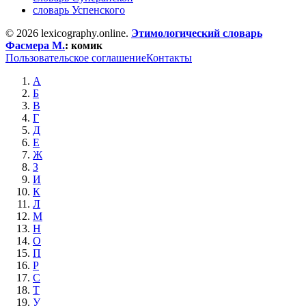
словарь Успенского
© 2026 lexicography.online.
Этимологический словарь
Фасмера М.
:
комик
Пользовательское соглашение
Контакты
А
Б
В
Г
Д
Е
Ж
З
И
К
Л
М
Н
О
П
Р
С
Т
У