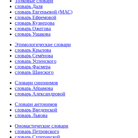
Толковые словари
словарь Даля
словарь Евгеньевой (МАС)
словарь Ефремовой
словарь Кузнецова
словарь Ожегова
словарь Ушакова
Этимологические словари
словарь Крылова
словарь Семёнова
словарь Успенского
словарь Фасмера
словарь Шанского
Словари синонимов
словарь Абрамова
словарь Александровой
Словари антонимов
словарь Введенской
словарь Львова
Ономастические словари
словарь Петровского
словарь Суперанской