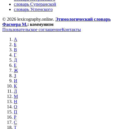
словарь Суперанской
словарь Успенского
© 2026 lexicography.online.
Этимологический словарь
Фасмера М.
:
коммунизм
Пользовательское соглашение
Контакты
А
Б
В
Г
Д
Е
Ж
З
И
К
Л
М
Н
О
П
Р
С
Т