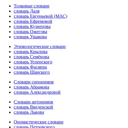
Толковые словари
словарь Даля
словарь Евгеньевой (МАС)
словарь Ефремовой
словарь Кузнецова
словарь Ожегова
словарь Ушакова
Этимологические словари
словарь Крылова
словарь Семёнова
словарь Успенского
словарь Фасмера
словарь Шанского
Словари синонимов
словарь Абрамова
словарь Александровой
Словари антонимов
словарь Введенской
словарь Львова
Ономастические словари
словарь Петровского