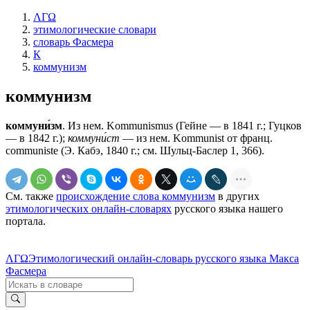
ΛΓΩ
этимологические словари
словарь Фасмера
К
коммунизм
коммунизм
коммуни́зм
. Из нем. Kommunismus (Гейне — в 1841 г.; Гуцков
— в 1842 г.);
коммуни́ст
— из нем. Kommunist от франц.
communiste (Э. Кабэ, 1840 г.; см. Шульц-Баслер 1, 366).
См. также
происхождение слова коммунизм
в других
этимологических онлайн-словарях
русского языка нашего
портала.
ΛΓΩ
Этимологический онлайн-словарь русского языка Макса
Фасмера