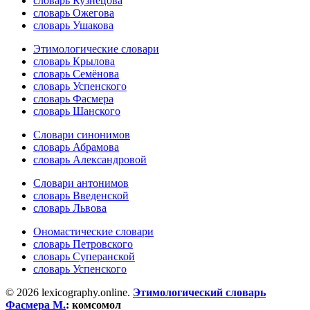
словарь Кузнецова
словарь Ожегова
словарь Ушакова
Этимологические словари
словарь Крылова
словарь Семёнова
словарь Успенского
словарь Фасмера
словарь Шанского
Словари синонимов
словарь Абрамова
словарь Александровой
Словари антонимов
словарь Введенской
словарь Львова
Ономастические словари
словарь Петровского
словарь Суперанской
словарь Успенского
© 2026 lexicography.online.
Этимологический словарь
Фасмера М.
:
комсомол