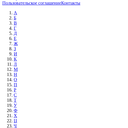
Пользовательское соглашение
Контакты
А
Б
В
Г
Д
Е
Ж
З
И
К
Л
М
Н
О
П
Р
С
Т
У
Ф
Х
Ц
Ч