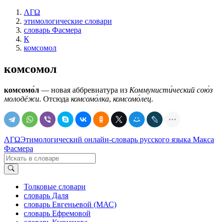
ΛΓΩ
этимологические словари
словарь Фасмера
К
комсомол
комсомол
комсомо́л
— новая аббревиатура из
Коммунисти́ческий сою́з
молодёжи
. Отсюда
комсомо́лка
,
комсомо́лец
.
ΛΓΩ
Этимологический онлайн-словарь русского языка Макса
Фасмера
Толковые словари
словарь Даля
словарь Евгеньевой (МАС)
словарь Ефремовой