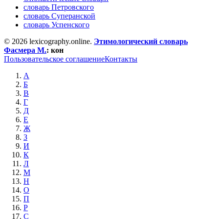
словарь Петровского
словарь Суперанской
словарь Успенского
© 2026 lexicography.online.
Этимологический словарь
Фасмера М.
:
кон
Пользовательское соглашение
Контакты
А
Б
В
Г
Д
Е
Ж
З
И
К
Л
М
Н
О
П
Р
С