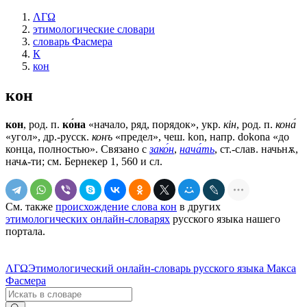
ΛΓΩ
этимологические словари
словарь Фасмера
К
кон
кон
кон
, род. п.
ко́на
«начало, ряд, порядок», укр.
кiн
, род. п.
кона́
«угол», др.-русск.
конъ
«предел», чеш. kon, напр. dokona «до
конца, полностью». Связано с
зако́н
,
нача́ть
, ст.-слав.
начьнѫ,
начѧ-ти
; см. Бернекер 1, 560 и сл.
См. также
происхождение слова кон
в других
этимологических онлайн-словарях
русского языка нашего
портала.
ΛΓΩ
Этимологический онлайн-словарь русского языка Макса
Фасмера