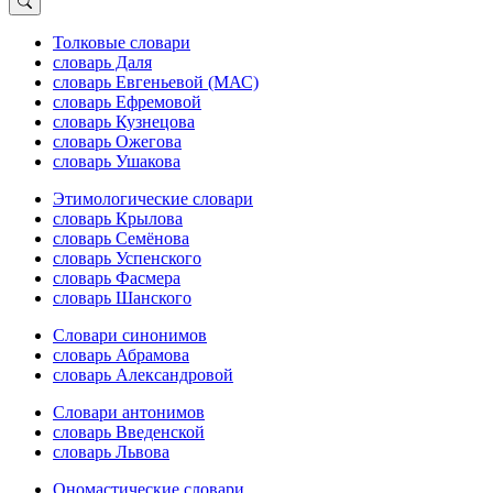
Толковые словари
словарь Даля
словарь Евгеньевой (МАС)
словарь Ефремовой
словарь Кузнецова
словарь Ожегова
словарь Ушакова
Этимологические словари
словарь Крылова
словарь Семёнова
словарь Успенского
словарь Фасмера
словарь Шанского
Словари синонимов
словарь Абрамова
словарь Александровой
Словари антонимов
словарь Введенской
словарь Львова
Ономастические словари