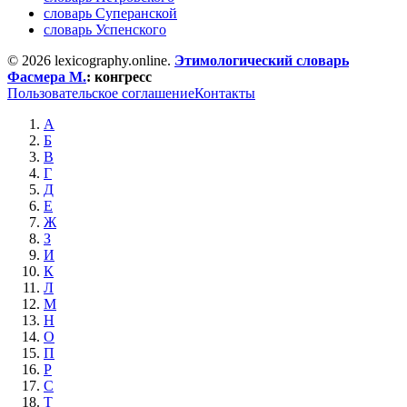
словарь Суперанской
словарь Успенского
© 2026 lexicography.online.
Этимологический словарь
Фасмера М.
:
конгресс
Пользовательское соглашение
Контакты
А
Б
В
Г
Д
Е
Ж
З
И
К
Л
М
Н
О
П
Р
С
Т