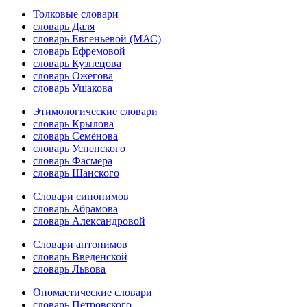
Толковые словари
словарь Даля
словарь Евгеньевой (МАС)
словарь Ефремовой
словарь Кузнецова
словарь Ожегова
словарь Ушакова
Этимологические словари
словарь Крылова
словарь Семёнова
словарь Успенского
словарь Фасмера
словарь Шанского
Словари синонимов
словарь Абрамова
словарь Александровой
Словари антонимов
словарь Введенской
словарь Львова
Ономастические словари
словарь Петровского