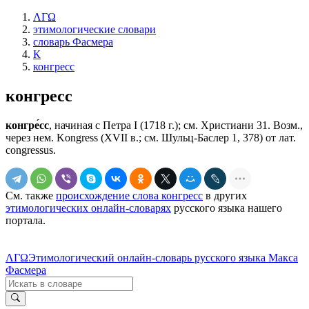
ΛΓΩ
этимологические словари
словарь Фасмера
К
конгресс
конгресс
конгре́сс
, начиная с Петра I (1718 г.); см. Христиани 31. Возм.,
через нем. Kongress (XVII в.; см. Шульц-Баслер 1, 378) от лат.
congressus.
См. также
происхождение слова конгресс
в других
этимологических онлайн-словарях
русского языка нашего
портала.
ΛΓΩ
Этимологический онлайн-словарь русского языка Макса
Фасмера