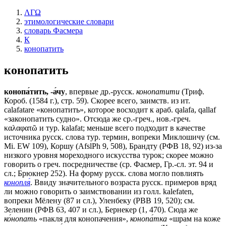
ΛΓΩ
этимологические словари
словарь Фасмера
К
конопатить
конопатить
конопа́тить, -а́чу
, впервые др.-русск.
конопатити
(Триф.
Короб. (1584 г.), стр. 59). Скорее всего, заимств. из ит.
саlаfаtаrе «конопатить», которое восходит к араб. qаlаfа, qallaf
«законопатить судно». Отсюда же ср.-греч., нов.-греч.
καλαφατῶ и тур. kalafat; меньше всего подходит в качестве
источника русск. слова тур. термин, вопреки Миклошичу (см.
Мi. ЕW 109), Коршу (AfslPh 9, 508), Брандту (РФВ 18, 92) из-за
низкого уровня мореходного искусства турок; скорее можно
говорить о греч. посредничестве (ср. Фасмер, Гр.-сл. эт. 94 и
сл.; Брюкнер 252). На форму русск. слова могло повлиять
конопля́
. Ввиду значительного возраста русск. примеров вряд
ли можно говорить о заимствовании из голл. kalefaten,
вопреки Мёлену (87 и сл.), Уленбеку (РВВ 19, 520); см.
Зеленин (РФВ 63, 407 и сл.), Бернекер (1, 470). Сюда же
ко́нопать
«пакля для конопачения»,
конопа́тка
«шрам на коже