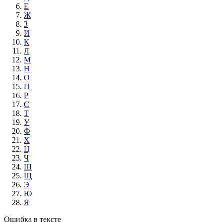
Е
Ж
З
И
К
Л
М
Н
О
П
Р
С
Т
У
Ф
Х
Ц
Ч
Ш
Щ
Э
Ю
Я
Ошибка в тексте