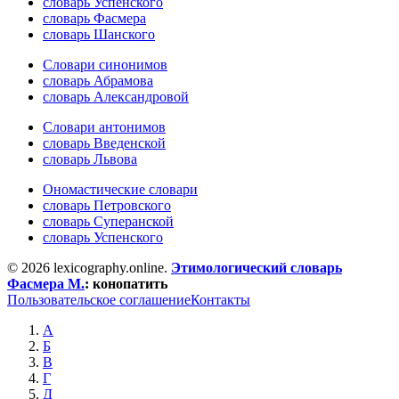
словарь Успенского
словарь Фасмера
словарь Шанского
Словари синонимов
словарь Абрамова
словарь Александровой
Словари антонимов
словарь Введенской
словарь Львова
Ономастические словари
словарь Петровского
словарь Суперанской
словарь Успенского
© 2026 lexicography.online.
Этимологический словарь
Фасмера М.
:
конопатить
Пользовательское соглашение
Контакты
А
Б
В
Г
Д