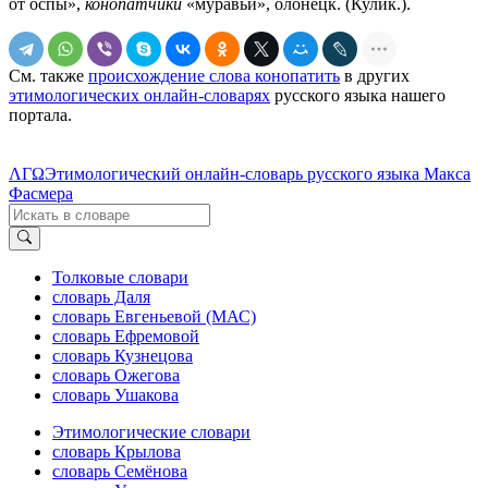
от оспы»,
конопа́тчики
«муравьи», олонецк. (Кулик.).
См. также
происхождение слова конопатить
в других
этимологических онлайн-словарях
русского языка нашего
портала.
ΛΓΩ
Этимологический онлайн-словарь русского языка Макса
Фасмера
Толковые словари
словарь Даля
словарь Евгеньевой (МАС)
словарь Ефремовой
словарь Кузнецова
словарь Ожегова
словарь Ушакова
Этимологические словари
словарь Крылова
словарь Семёнова