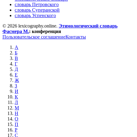
словарь Петровского
словарь Суперанской
словарь Успенского
© 2026 lexicography.online.
Этимологический словарь
Фасмера М.
:
конференция
Пользовательское соглашение
Контакты
А
Б
В
Г
Д
Е
Ж
З
И
К
Л
М
Н
О
П
Р
С