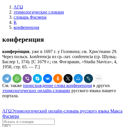
ΛΓΩ
этимологические словари
словарь Фасмера
К
конференция
конференция
конфере́нция
, уже в 1697 г. у Головина; см. Христиани 29.
Через польск. konferencja из ср.-лат. соnfеrеnсiа (ср. Шульц-
Баслер 1, 374). [С 1679 г.; см. Фогараши, «Studiа Slavica», 4,
1958, стр. 65. —
Т
.]
См. также
происхождение слова конференция
в других
этимологических онлайн-словарях
русского языка нашего
портала.
ΛΓΩ
Этимологический онлайн-словарь русского языка Макса
Фасмера