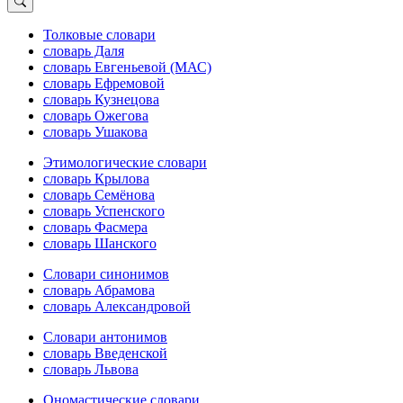
Толковые словари
словарь Даля
словарь Евгеньевой (МАС)
словарь Ефремовой
словарь Кузнецова
словарь Ожегова
словарь Ушакова
Этимологические словари
словарь Крылова
словарь Семёнова
словарь Успенского
словарь Фасмера
словарь Шанского
Словари синонимов
словарь Абрамова
словарь Александровой
Словари антонимов
словарь Введенской
словарь Львова
Ономастические словари