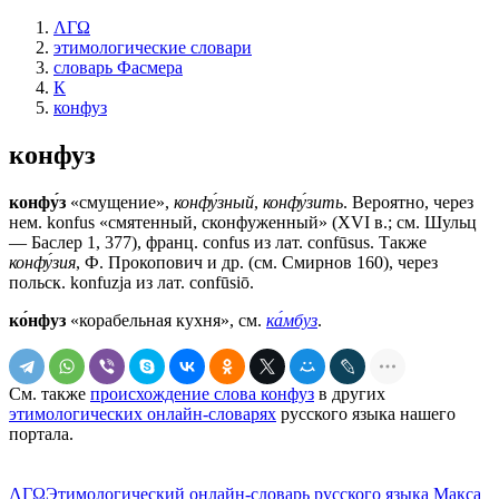
ΛΓΩ
этимологические словари
словарь Фасмера
К
конфуз
конфуз
конфу́з
«смущение»,
конфу́зный
,
конфу́зить
. Вероятно, через
нем. konfus «смятенный, сконфуженный» (ХVI в.; см. Шульц
— Баслер 1, 377), франц. confus из лат. confūsus. Также
конфу́зия
, Ф. Прокопович и др. (см. Смирнов 160), через
польск. konfuzja из лат. confūsiō.
ко́нфуз
«корабельная кухня», см.
ка́мбуз
.
См. также
происхождение слова конфуз
в других
этимологических онлайн-словарях
русского языка нашего
портала.
ΛΓΩ
Этимологический онлайн-словарь русского языка Макса