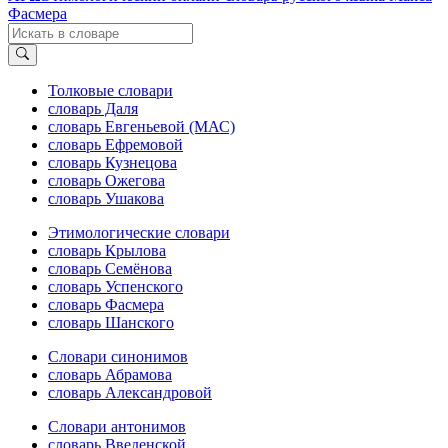
Фасмера
Толковые словари
словарь Даля
словарь Евгеньевой (МАС)
словарь Ефремовой
словарь Кузнецова
словарь Ожегова
словарь Ушакова
Этимологические словари
словарь Крылова
словарь Семёнова
словарь Успенского
словарь Фасмера
словарь Шанского
Словари синонимов
словарь Абрамова
словарь Александровой
Словари антонимов
словарь Введенской