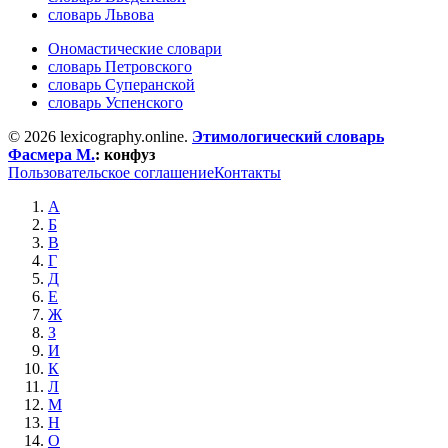
словарь Львова
Ономастические словари
словарь Петровского
словарь Суперанской
словарь Успенского
© 2026 lexicography.online.
Этимологический словарь
Фасмера М.
:
конфуз
Пользовательское соглашение
Контакты
А
Б
В
Г
Д
Е
Ж
З
И
К
Л
М
Н
О