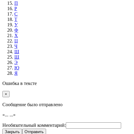
П
Р
С
Т
У
Ф
Х
Ц
Ч
Ш
Щ
Э
Ю
Я
Ошибка в тексте
×
Cообщение было отправлено
«...
...»
Необязательный комментарий:
Закрыть
Отправить