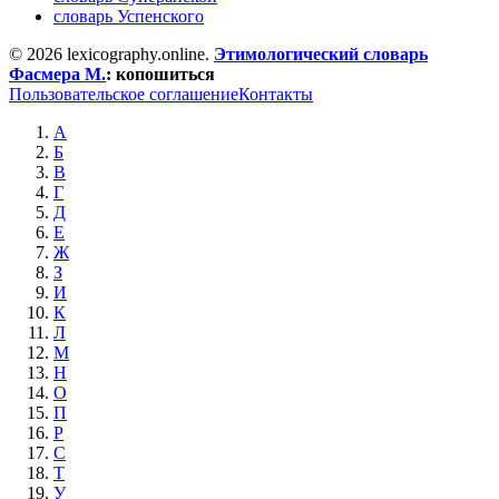
словарь Успенского
© 2026 lexicography.online.
Этимологический словарь
Фасмера М.
:
копошиться
Пользовательское соглашение
Контакты
А
Б
В
Г
Д
Е
Ж
З
И
К
Л
М
Н
О
П
Р
С
Т
У