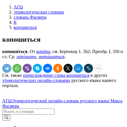
ΛΓΩ
этимологические словари
словарь Фасмера
К
копошиться
копошиться
копоши́ться
. От
копа́ть
; см. Бернекер 1, 562; Преобр. I, 350 и
сл. Ср.
лапо́шить
,
мота́шиться
.
См. также
происхождение слова копошиться
в других
этимологических онлайн-словарях
русского языка нашего
портала.
ΛΓΩ
Этимологический онлайн-словарь русского языка Макса
Фасмера