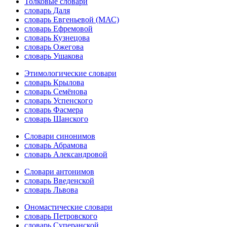
Толковые словари
словарь Даля
словарь Евгеньевой (МАС)
словарь Ефремовой
словарь Кузнецова
словарь Ожегова
словарь Ушакова
Этимологические словари
словарь Крылова
словарь Семёнова
словарь Успенского
словарь Фасмера
словарь Шанского
Словари синонимов
словарь Абрамова
словарь Александровой
Словари антонимов
словарь Введенской
словарь Львова
Ономастические словари
словарь Петровского
словарь Суперанской