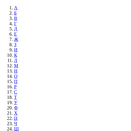
А
Б
В
Г
Д
Е
Ж
З
И
К
Л
М
Н
О
П
Р
С
Т
У
Ф
Х
Ц
Ч
Ш