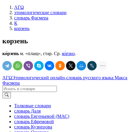
ΛΓΩ
этимологические словари
словарь Фасмера
К
корзень
корзень
ко́рзень
м. «плащ», стар. Ср.
ко́рзно
.
ΛΓΩ
Этимологический онлайн-словарь русского языка Макса
Фасмера
Толковые словари
словарь Даля
словарь Евгеньевой (МАС)
словарь Ефремовой
словарь Кузнецова