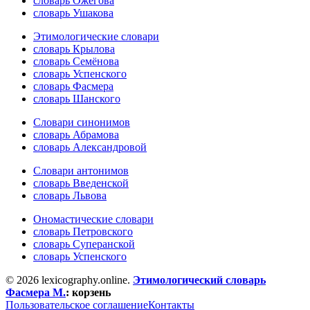
словарь Ожегова
словарь Ушакова
Этимологические словари
словарь Крылова
словарь Семёнова
словарь Успенского
словарь Фасмера
словарь Шанского
Словари синонимов
словарь Абрамова
словарь Александровой
Словари антонимов
словарь Введенской
словарь Львова
Ономастические словари
словарь Петровского
словарь Суперанской
словарь Успенского
© 2026 lexicography.online.
Этимологический словарь
Фасмера М.
:
корзень
Пользовательское соглашение
Контакты