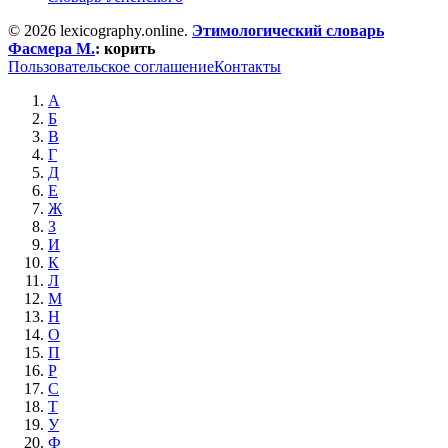
© 2026 lexicography.online.
Этимологический словарь
Фасмера М.
:
корить
Пользовательское соглашение
Контакты
А
Б
В
Г
Д
Е
Ж
З
И
К
Л
М
Н
О
П
Р
С
Т
У
Ф