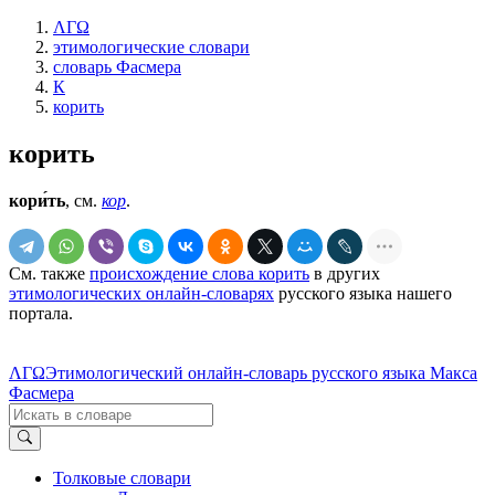
ΛΓΩ
этимологические словари
словарь Фасмера
К
корить
корить
кори́ть
, см.
кор
.
См. также
происхождение слова корить
в других
этимологических онлайн-словарях
русского языка нашего
портала.
ΛΓΩ
Этимологический онлайн-словарь русского языка Макса
Фасмера
Толковые словари