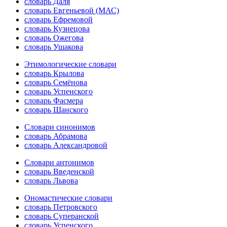
словарь Даля
словарь Евгеньевой (МАС)
словарь Ефремовой
словарь Кузнецова
словарь Ожегова
словарь Ушакова
Этимологические словари
словарь Крылова
словарь Семёнова
словарь Успенского
словарь Фасмера
словарь Шанского
Словари синонимов
словарь Абрамова
словарь Александровой
Словари антонимов
словарь Введенской
словарь Львова
Ономастические словари
словарь Петровского
словарь Суперанской
словарь Успенского