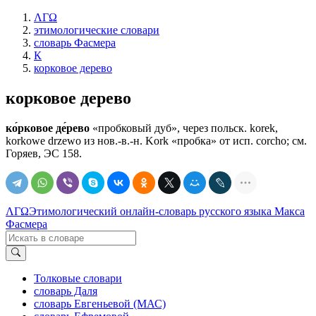
ΛΓΩ
этимологические словари
словарь Фасмера
К
корковое дерево
корковое дерево
ко́рковое де́рево
«пробковый дуб», через польск. korek,
korkowe drzewo из нов.-в.-н. Kork «пробка» от исп. соrсhо; см.
Горяев, ЭС 158.
ΛΓΩ
Этимологический онлайн-словарь русского языка Макса
Фасмера
Толковые словари
словарь Даля
словарь Евгеньевой (МАС)