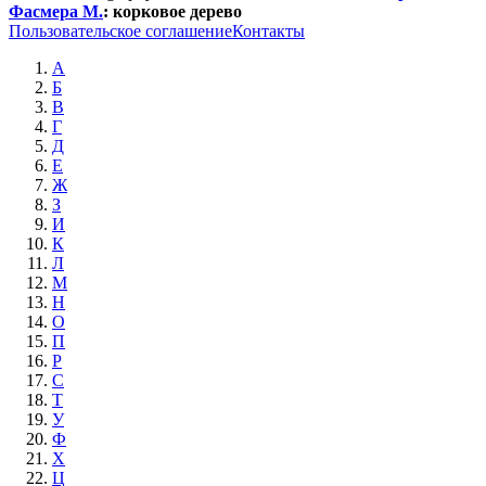
Фасмера М.
:
корковое дерево
Пользовательское соглашение
Контакты
А
Б
В
Г
Д
Е
Ж
З
И
К
Л
М
Н
О
П
Р
С
Т
У
Ф
Х
Ц