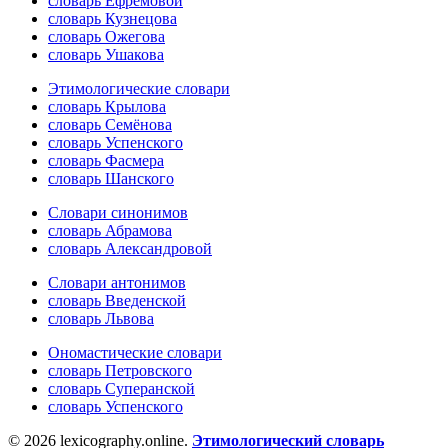
словарь Ефремовой
словарь Кузнецова
словарь Ожегова
словарь Ушакова
Этимологические словари
словарь Крылова
словарь Семёнова
словарь Успенского
словарь Фасмера
словарь Шанского
Словари синонимов
словарь Абрамова
словарь Александровой
Словари антонимов
словарь Введенской
словарь Львова
Ономастические словари
словарь Петровского
словарь Суперанской
словарь Успенского
© 2026 lexicography.online.
Этимологический словарь