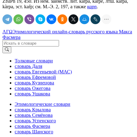
ZfslPh 19, 450. Из нем. заимств. лит. kárpa, kárpė, лтш. kãrpa,
kàrpa, эст. kаŕр; см. М.-Э. 2, 197, а также
карп
.
ΛΓΩ
Этимологический онлайн-словарь русского языка Макса
Фасмера
Толковые словари
словарь Даля
словарь Евгеньевой (МАС)
словарь Ефремовой
словарь Кузнецова
словарь Ожегова
словарь Ушакова
Этимологические словари
словарь Крылова
словарь Семёнова
словарь Успенского
словарь Фасмера
словарь Шанского