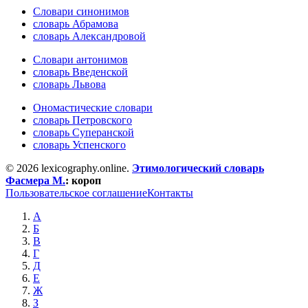
Словари синонимов
словарь Абрамова
словарь Александровой
Словари антонимов
словарь Введенской
словарь Львова
Ономастические словари
словарь Петровского
словарь Суперанской
словарь Успенского
© 2026 lexicography.online.
Этимологический словарь
Фасмера М.
:
короп
Пользовательское соглашение
Контакты
А
Б
В
Г
Д
Е
Ж
З