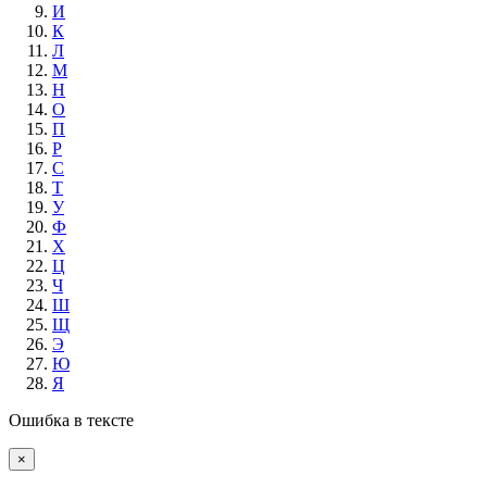
И
К
Л
М
Н
О
П
Р
С
Т
У
Ф
Х
Ц
Ч
Ш
Щ
Э
Ю
Я
Ошибка в тексте
×