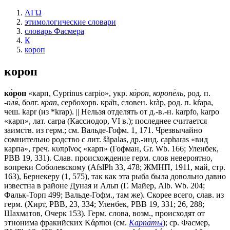
ΛΓΩ
этимологические словари
словарь Фасмера
К
короп
короп
ко́роп
«карп, Cyprinus саrрiо», укр.
ко́роп
,
коропе́ль
, род. п.
-пля́
, болг.
крап
, сербохорв. кра̏п, словен. kràp, род. п. kŕара,
чеш. kарr (из *krар). || Нельзя отделять от д.-в.-н. kаrрfо, kаrро
«карп», лат. саrра (Кассиодор, VI в.); последнее считается
заимств. из герм.; см. Вальде-Гофм. 1, 171. Чрезвычайно
сомнительно родство с лит. šãраlаs, др.-инд. c̦арhаrаs «вид
карпа», греч. κυπρῖνος «карп» (Гофман, Gr. Wb. 166; Уленбек,
РВВ 19, 331). Слав. происхождение герм. слов невероятно,
вопреки Соболевскому (AfslPh 33, 478; ЖМНП, 1911, май, стр.
163), Бернекеру (1, 575), так как эта рыба была довольно давно
известна в районе Дуная и Альп (Г. Майер, Alb. Wb. 204;
Фальк-Торп 499; Вальде-Гофм., там же). Скорее всего, слав. из
герм. (Хирт, РВВ, 23, 334; Уленбек, РВВ 19, 331; 26, 288;
Шахматов, Очерк 153). Герм. слова, возм., происходят от
этнонима фракийских Κάρπιοι (см.
Карпа́ты
); ср. Фасмер,