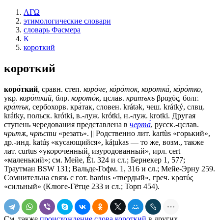
ΛΓΩ
этимологические словари
словарь Фасмера
К
короткий
короткий
коро́ткий
, сравн. степ.
коро́че
,
ко́ро́ток
,
коротка́
,
ко́ро́тко
,
укр.
коро́ткий
, блр.
корото́к
, цслав.
кратъкъ
βραχύς, болг.
кра́тък
, сербохорв. кра́так, словен. krátǝk, чеш. krátký, слвц.
krátky, польск. krótki, в.-луж. krótki, н.-луж. krotki. Другая
ступень чередования представлена в
черта́
, русск.-цслав.
чрьтѫ
,
чрѣсти
«резать». || Родственно лит. kartùs «горький»,
др.-инд. katúṣ «кусающийся», káṭukas — то же, возм., также
лат. curtus «укороченный, изуродованный», ирл. сеrt
«маленький»; см. Мейе, Ét. 324 и сл.; Бернекер 1, 577;
Траутман ВSW 131; Вальде-Гофм. 1, 316 и сл.; Мейе-Эрну 259.
Сомнительна связь с гот. hardus «твердый», греч. κρατύς
«сильный» (Клюге-Гётце 233 и сл.; Торп 454).
См. также
происхождение слова короткий
в других