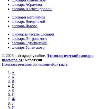
Словари синонимов
словарь Абрамова
словарь Александровой
Словари антонимов
словарь Введенской
словарь Львова
Ономастические словари
словарь Петровского
словарь Суперанской
словарь Успенского
© 2026 lexicography.online.
Этимологический словарь
Фасмера М.
:
короткий
Пользовательское соглашение
Контакты
А
Б
В
Г
Д
Е
Ж
З
И