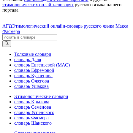
этимологических онлайн-словарях
русского языка нашего
портала.
ΛΓΩ
Этимологический онлайн-словарь русского языка Макса
Фасмера
Толковые словари
словарь Даля
словарь Евгеньевой (МАС)
словарь Ефремовой
словарь Кузнецова
словарь Ожегова
словарь Ушакова
Этимологические словари
словарь Крылова
словарь Семёнова
словарь Успенского
словарь Фасмера
словарь Шанского