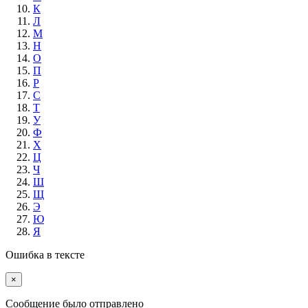
К
Л
М
Н
О
П
Р
С
Т
У
Ф
Х
Ц
Ч
Ш
Щ
Э
Ю
Я
Ошибка в тексте
×
Cообщение было отправлено