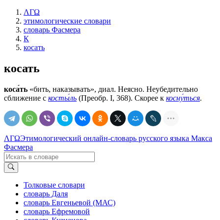
ΛΓΩ
этимологические словари
словарь Фасмера
К
косать
косать
коса́ть
«бить, наказывать», диал. Неясно. Неубедительно
сближение с
косты́ль
(Преобр. I, 368). Скорее к
косну́ться
.
ΛΓΩ
Этимологический онлайн-словарь русского языка Макса
Фасмера
Толковые словари
словарь Даля
словарь Евгеньевой (МАС)
словарь Ефремовой