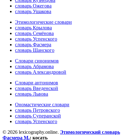
словарь Кузнецова
словарь Ожегова
словарь Ушакова
Этимологические словари
словарь Крылова
словарь Семёнова
словарь Успенского
словарь Фасмера
словарь Шанского
Словари синонимов
словарь Абрамова
словарь Александровой
Словари антонимов
словарь Введенской
словарь Львова
Ономастические словари
словарь Петровского
словарь Суперанской
словарь Успенского
© 2026 lexicography.online.
Этимологический словарь
Фасмера М.
:
косать