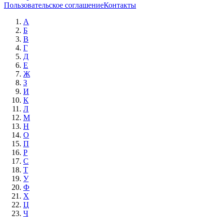
Пользовательское соглашение
Контакты
А
Б
В
Г
Д
Е
Ж
З
И
К
Л
М
Н
О
П
Р
С
Т
У
Ф
Х
Ц
Ч