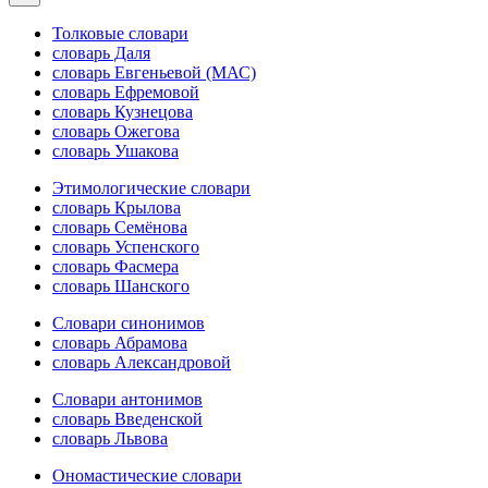
Толковые словари
словарь Даля
словарь Евгеньевой (МАС)
словарь Ефремовой
словарь Кузнецова
словарь Ожегова
словарь Ушакова
Этимологические словари
словарь Крылова
словарь Семёнова
словарь Успенского
словарь Фасмера
словарь Шанского
Словари синонимов
словарь Абрамова
словарь Александровой
Словари антонимов
словарь Введенской
словарь Львова
Ономастические словари