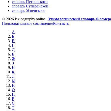
словарь Петровского
словарь Суперанской
словарь Успенского
© 2026 lexicography.online.
Этимологический словарь Фасмер
Пользовательское соглашение
Контакты
А
Б
В
Г
Д
Е
Ж
З
И
К
Л
М
Н
О
П
Р
С
Т