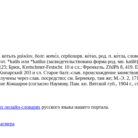
.
котьлъ
χαλκίον, болг.
коте́л
, сербохорв. ко̀тао, род. п. ко̀тла, слов
з гот. *katils или *katilus (засвидетельствована форма род. мн. katil
125; Брюх, Kretschmer-Festschr. 10 и сл.; Френкель, ZfslPh 8, 419.
 Кипарский 203 и сл. Старое балт.-слав. происхождение заимство
 получены через слав. посредство; см. Бернекер, там же; М.-Э. 2, 171
ание
Кокшаров
(согласно Наумову, Пам. кн. Вятской губ., 1904 г., ст
х онлайн-словарях
русского языка нашего портала.
Фасмера