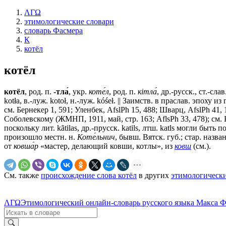
ΛΓΩ
этимологические словари
словарь Фасмера
К
котёл
котёл
котёл
, род. п.
-тла́
, укр.
коте́л
, род. п.
кiтла́
, др.-русск., ст.-слав
kоtłа, в.-луж. kоtоł, н.-луж. kóśeł. || Заимств. в праслав. эпоху и
см. Бернекер 1, 591; Уленбек, AfslPh 15, 488; Шварц, AfslPh 41, 
Соболевскому (ЖМНП, 1911, май, стр. 163; AflsPh 33, 478); см.
поскольку лит. kãtilas, др.-прусск. katils, лтш. katls могли быть
произошло местн. н.
Коте́льнич
, бывш. Вятск. губ.; стар. назв
от
ковша́р
«мастер, делающий ковши, котлы», из
ковш
(см.).
См. также
происхождение слова котёл
в других
этимологически
ΛΓΩ
Этимологический онлайн-словарь русского языка Макса 