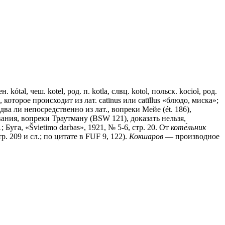
ен. kótǝl, чеш. kotel, род. п. kotla, слвц. kotol, польск. kосiоł, род.
ē), которое происходит из лат. catīnus или catīllus «блюдо, миска»;
 Едва ли непосредственно из лат., вопреки Мейе (ét. 186),
вания, вопреки Траутману (ВSW 121), доказать нельзя,
; Буга, «Švietimo darbas», 1921, № 5-6, стр. 20. От
коте́льник
р. 209 и сл.; по цитате в FUF 9, 122).
Кокшаров
— производное