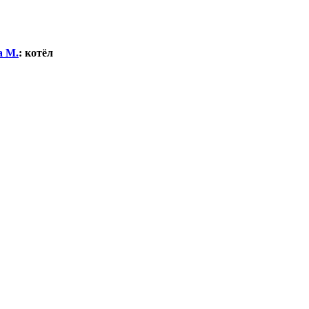
а М.
:
котёл