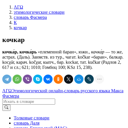
ΛΓΩ
этимологические словари
словарь Фасмера
К
кочкар
кочкар
кочка́р, кочка́рь
«племенной баран», южн.,
качка́р
— то же,
астрах. (Даль). Заимств. из тур., чагат. kоčkаr «баран», балкар.
kocχár, карач. kоčχаr, кыпч., бар. kосkаr, тат. kučkar (Радлов 2,
617 и сл.; 621; 1010; Гомбоц 100; KSz 15, 238).
ΛΓΩ
Этимологический онлайн-словарь русского языка Макса
Фасмера
Толковые словари
словарь Даля