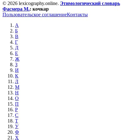
© 2026 lexicography.online.
Этимологический словарь
Фасмера М.
:
кочкар
Пользовательское соглашение
Контакты
А
Б
В
Г
Д
Е
Ж
З
И
К
Л
М
Н
О
П
Р
С
Т
У
Ф
Х