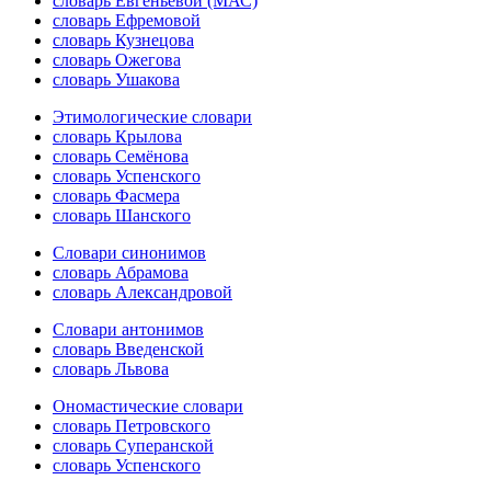
словарь Евгеньевой (МАС)
словарь Ефремовой
словарь Кузнецова
словарь Ожегова
словарь Ушакова
Этимологические словари
словарь Крылова
словарь Семёнова
словарь Успенского
словарь Фасмера
словарь Шанского
Словари синонимов
словарь Абрамова
словарь Александровой
Словари антонимов
словарь Введенской
словарь Львова
Ономастические словари
словарь Петровского
словарь Суперанской
словарь Успенского