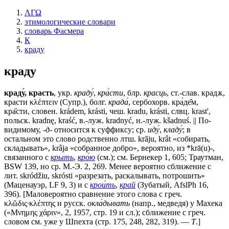
ΛΓΩ
этимологические словари
словарь Фасмера
К
краду
краду
краду́, красть
, укр.
краду́
,
кра́сти
, блр.
красць
, ст.-слав.
крадѫ,
красти
κλέπτειν (Супр.), болг.
крада́
, сербохорв. кра́де̑м,
кра̏сти, словен. krádem, krásti, чеш. kradu, krásti, слвц. krаst',
польск. kradnę, kraść, в.-луж. kradnyć, н.-луж. kšadnuś. || По-
видимому,
-д-
относится к суффиксу; ср.
иду́
,
кладу́
; в
остальном это слово родственно лтш. krãju, krât «собирать,
складывать», krâjа «собранное добро», вероятно, из *krā(u)-,
связанного с
крыть
,
кро́ю
(см.); см. Бернекер 1, 605; Траутман,
ВSW 139, но ср. М.-Э. 2, 269. Менее вероятно сближение с
лит. skródžiu, skrósti «разрезать, раскалывать, потрошить»
(Маценауэр, LF 9, 3) и с
крои́ть
,
край
(Зубатый, AfslPh 16,
396). [Маловероятно сравнение этого слова с греч.
κλῶδις·κλέπτης и русск.
окла́дывать
(напр., медведя) у Махека
(«Μνημης χάριν», 2, 1957, стр. 19 и сл.); сближение с греч.
словом см. уже у Шпехта (стр. 175, 248, 282, 319). —
Т
.]