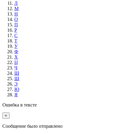
Л
М
Н
О
П
Р
С
Т
У
Ф
Х
Ц
Ч
Ш
Щ
Э
Ю
Я
Ошибка в тексте
×
Cообщение было отправлено