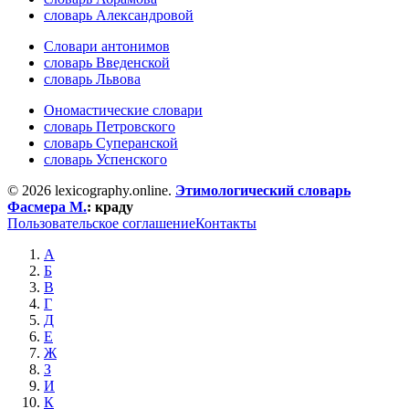
словарь Александровой
Словари антонимов
словарь Введенской
словарь Львова
Ономастические словари
словарь Петровского
словарь Суперанской
словарь Успенского
© 2026 lexicography.online.
Этимологический словарь
Фасмера М.
:
краду
Пользовательское соглашение
Контакты
А
Б
В
Г
Д
Е
Ж
З
И
К