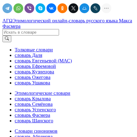
ΛΓΩ
Этимологический онлайн-словарь русского языка Макса
Фасмера
Толковые словари
словарь Даля
словарь Евгеньевой (МАС)
словарь Ефремовой
словарь Кузнецова
словарь Ожегова
словарь Ушакова
Этимологические словари
словарь Крылова
словарь Семёнова
словарь Успенского
словарь Фасмера
словарь Шанского
Словари синонимов
словарь Абрамова