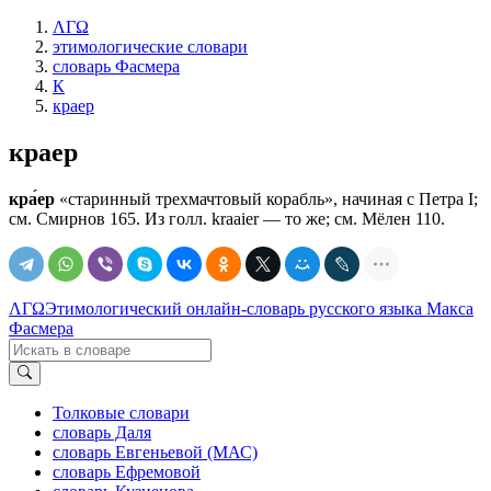
ΛΓΩ
этимологические словари
словарь Фасмера
К
краер
краер
кра́ер
«старинный трехмачтовый корабль», начиная с Петра I;
см. Смирнов 165. Из голл. krааiеr — то же; см. Мёлен 110.
ΛΓΩ
Этимологический онлайн-словарь русского языка Макса
Фасмера
Толковые словари
словарь Даля
словарь Евгеньевой (МАС)
словарь Ефремовой