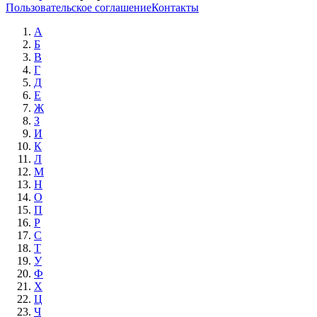
Пользовательское соглашение
Контакты
А
Б
В
Г
Д
Е
Ж
З
И
К
Л
М
Н
О
П
Р
С
Т
У
Ф
Х
Ц
Ч