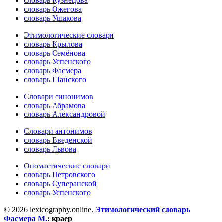
словарь Кузнецова
словарь Ожегова
словарь Ушакова
Этимологические словари
словарь Крылова
словарь Семёнова
словарь Успенского
словарь Фасмера
словарь Шанского
Словари синонимов
словарь Абрамова
словарь Александровой
Словари антонимов
словарь Введенской
словарь Львова
Ономастические словари
словарь Петровского
словарь Суперанской
словарь Успенского
© 2026 lexicography.online.
Этимологический словарь
Фасмера М.
:
краер