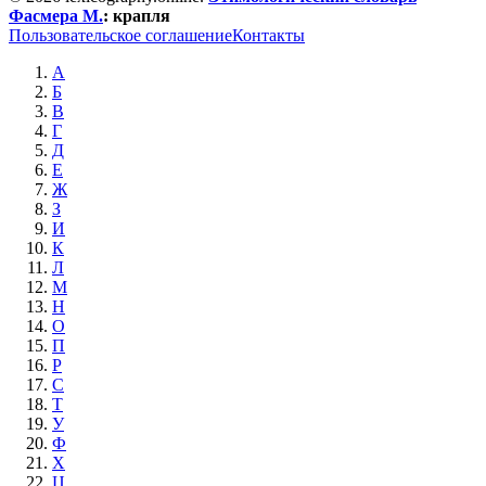
Фасмера М.
:
крапля
Пользовательское соглашение
Контакты
А
Б
В
Г
Д
Е
Ж
З
И
К
Л
М
Н
О
П
Р
С
Т
У
Ф
Х
Ц