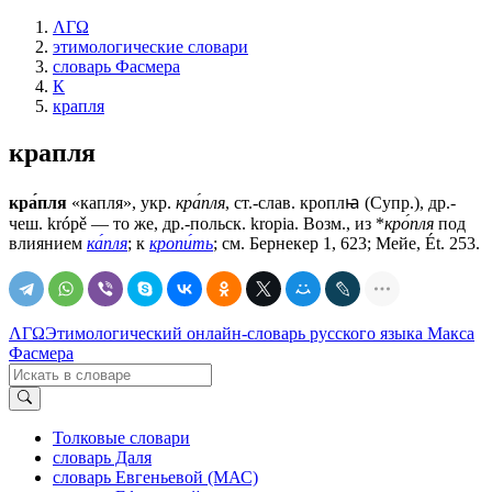
ΛΓΩ
этимологические словари
словарь Фасмера
К
крапля
крапля
кра́пля
«капля», укр.
кра́пля
, ст.-слав.
кроплꙗ
(Супр.), др.-
чеш. krópě — то же, др.-польск. krорiа. Возм., из *
кро́пля
под
влиянием
ка́пля
; к
кропи́ть
; см. Бернекер 1, 623; Мейе, Ét. 253.
ΛΓΩ
Этимологический онлайн-словарь русского языка Макса
Фасмера
Толковые словари
словарь Даля
словарь Евгеньевой (МАС)