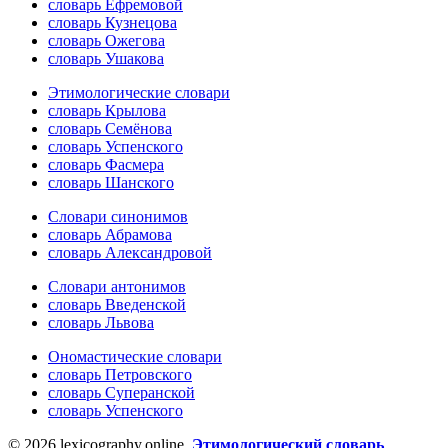
словарь Ефремовой
словарь Кузнецова
словарь Ожегова
словарь Ушакова
Этимологические словари
словарь Крылова
словарь Семёнова
словарь Успенского
словарь Фасмера
словарь Шанского
Словари синонимов
словарь Абрамова
словарь Александровой
Словари антонимов
словарь Введенской
словарь Львова
Ономастические словари
словарь Петровского
словарь Суперанской
словарь Успенского
© 2026 lexicography.online.
Этимологический словарь