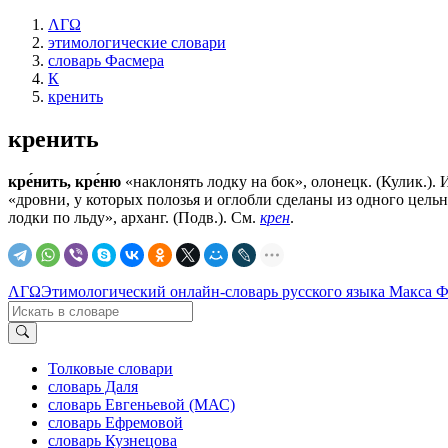
ΛΓΩ
этимологические словари
словарь Фасмера
К
кренить
кренить
кре́нить, кре́ню
«наклонять лодку на бок», олонецк. (Кулик.). И
«дровни, у которых полозья и оглобли сделаны из одного цельно
лодки по льду», арханг. (Подв.). См.
крен
.
ΛΓΩ
Этимологический онлайн-словарь русского языка Макса 
Толковые словари
словарь Даля
словарь Евгеньевой (МАС)
словарь Ефремовой
словарь Кузнецова