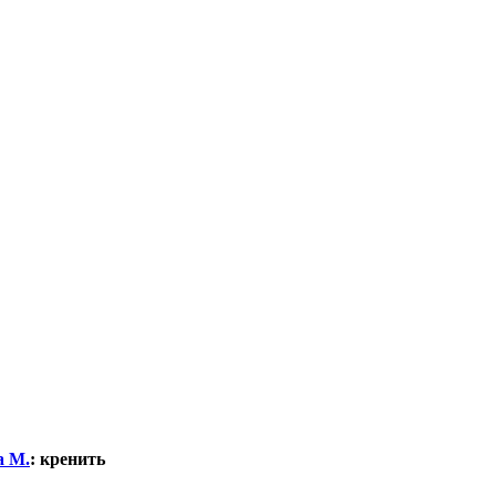
а М.
:
кренить