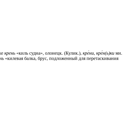
кже
крень
«киль судна», олонецк. (Кулик.),
кре́ни
,
кре́н(ь)ки
мн.
нь
«килевая балка, брус, подложенный для перетаскивания