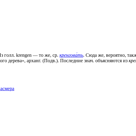
з голл. krengen — то же, ср.
кренгова́ть
. Сюда же, вероятно, та
го дерева», арханг. (Подв.). Последние знач. объясняются из
кре
Фасмера