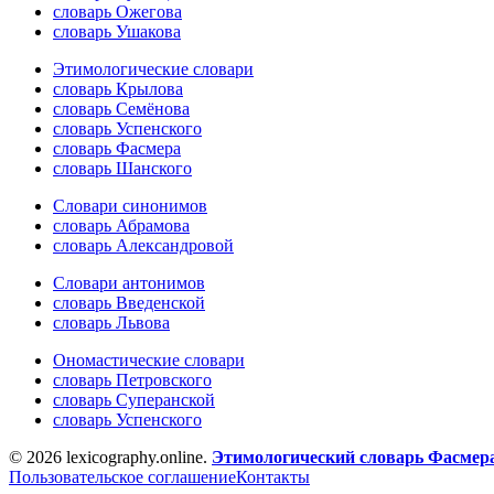
словарь Ожегова
словарь Ушакова
Этимологические словари
словарь Крылова
словарь Семёнова
словарь Успенского
словарь Фасмера
словарь Шанского
Словари синонимов
словарь Абрамова
словарь Александровой
Словари антонимов
словарь Введенской
словарь Львова
Ономастические словари
словарь Петровского
словарь Суперанской
словарь Успенского
© 2026 lexicography.online.
Этимологический словарь Фасмер
Пользовательское соглашение
Контакты