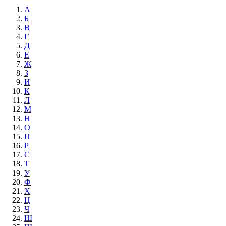
А
Б
В
Г
Д
Е
Ж
З
И
К
Л
М
Н
О
П
Р
С
Т
У
Ф
Х
Ц
Ч
Ш