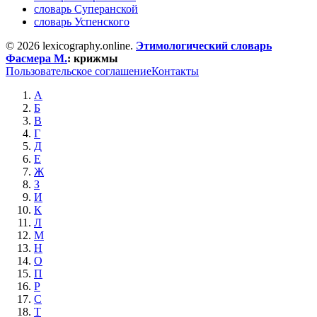
словарь Суперанской
словарь Успенского
© 2026 lexicography.online.
Этимологический словарь
Фасмера М.
:
крижмы
Пользовательское соглашение
Контакты
А
Б
В
Г
Д
Е
Ж
З
И
К
Л
М
Н
О
П
Р
С
Т