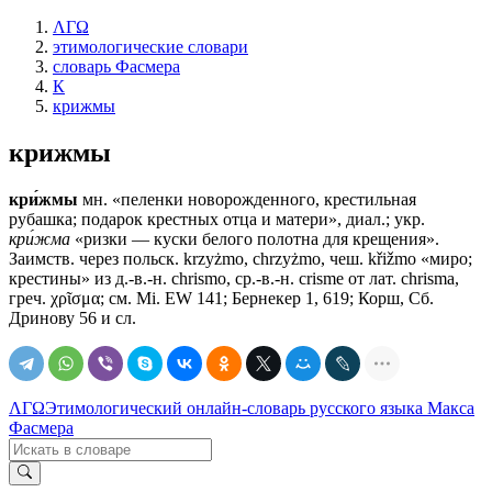
ΛΓΩ
этимологические словари
словарь Фасмера
К
крижмы
крижмы
кри́жмы
мн. «пеленки новорожденного, крестильная
рубашка; подарок крестных отца и матери», диал.; укр.
кри́жма
«ризки — куски белого полотна для крещения».
Заимств. через польск. krzyżmo, chrzyżmo, чеш. křižmо «миро;
крестины» из д.-в.-н. chrismo, ср.-в.-н. crisme от лат. chrisma,
греч. χρῖσμα; см. Мi. ЕW 141; Бернекер 1, 619; Корш, Сб.
Дринову 56 и сл.
ΛΓΩ
Этимологический онлайн-словарь русского языка Макса
Фасмера