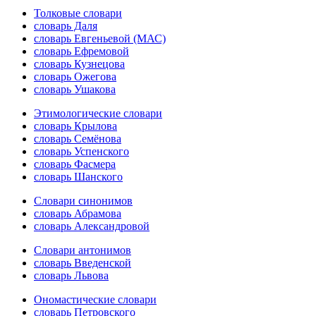
Толковые словари
словарь Даля
словарь Евгеньевой (МАС)
словарь Ефремовой
словарь Кузнецова
словарь Ожегова
словарь Ушакова
Этимологические словари
словарь Крылова
словарь Семёнова
словарь Успенского
словарь Фасмера
словарь Шанского
Словари синонимов
словарь Абрамова
словарь Александровой
Словари антонимов
словарь Введенской
словарь Львова
Ономастические словари
словарь Петровского