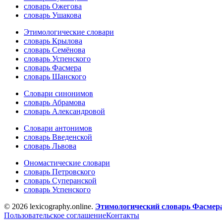
словарь Ожегова
словарь Ушакова
Этимологические словари
словарь Крылова
словарь Семёнова
словарь Успенского
словарь Фасмера
словарь Шанского
Словари синонимов
словарь Абрамова
словарь Александровой
Словари антонимов
словарь Введенской
словарь Львова
Ономастические словари
словарь Петровского
словарь Суперанской
словарь Успенского
© 2026 lexicography.online.
Этимологический словарь Фасмер
Пользовательское соглашение
Контакты