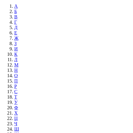
А
Б
В
Г
Д
Е
Ж
З
И
К
Л
М
Н
О
П
Р
С
Т
У
Ф
Х
Ц
Ч
Ш