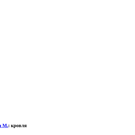
а М.
:
кровля