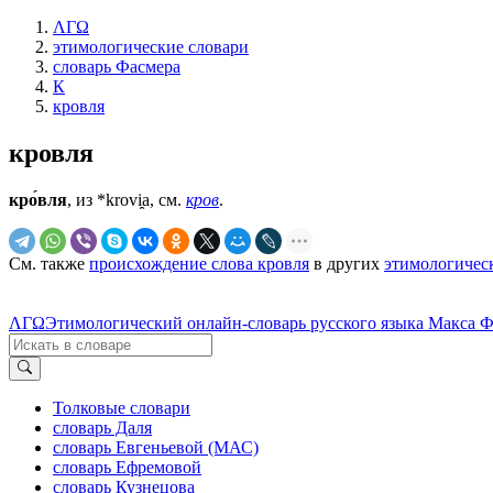
ΛΓΩ
этимологические словари
словарь Фасмера
К
кровля
кровля
кро́вля
, из *krovi̯a, см.
кров
.
См. также
происхождение слова кровля
в других
этимологичес
ΛΓΩ
Этимологический онлайн-словарь русского языка Макса 
Толковые словари
словарь Даля
словарь Евгеньевой (МАС)
словарь Ефремовой
словарь Кузнецова