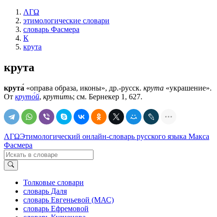
ΛΓΩ
этимологические словари
словарь Фасмера
К
крута
крута
крута́
«оправа образа, иконы», др.-русск.
крута
«украшение».
От
круто́й
,
крути́ть
; см. Бернекер 1, 627.
ΛΓΩ
Этимологический онлайн-словарь русского языка Макса
Фасмера
Толковые словари
словарь Даля
словарь Евгеньевой (МАС)
словарь Ефремовой