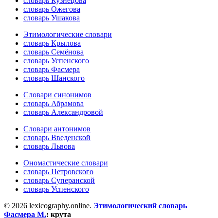
словарь Кузнецова
словарь Ожегова
словарь Ушакова
Этимологические словари
словарь Крылова
словарь Семёнова
словарь Успенского
словарь Фасмера
словарь Шанского
Словари синонимов
словарь Абрамова
словарь Александровой
Словари антонимов
словарь Введенской
словарь Львова
Ономастические словари
словарь Петровского
словарь Суперанской
словарь Успенского
© 2026 lexicography.online.
Этимологический словарь
Фасмера М.
:
крута