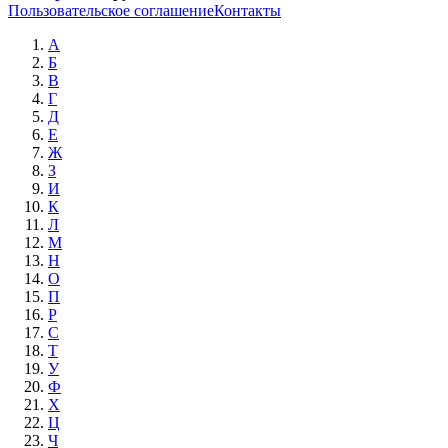
Пользовательское соглашение
Контакты
А
Б
В
Г
Д
Е
Ж
З
И
К
Л
М
Н
О
П
Р
С
Т
У
Ф
Х
Ц
Ч