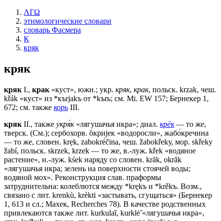
ΛΓΩ
этимологические словари
словарь Фасмера
К
кряк
кряк
кряк
I.,
крак
«куст», южн.; укр.
кряк
,
крак
, польск. krzak, чеш.
křák «куст» из *къrjаkъ от *kъrь; см. Мi. ЕW 157; Бернекер 1,
672; см. также
корь
III.
кряк
II., также
укря́к
«лягушачья икра»; диал.
крёк
— то же,
тверск. (См.); сербохорв. ȍкриjек «водоросли», жабо̀кречина
— то же, словен. krẹk, zabokrė́čina, чеш. žаbоkřеkу, мор. skřeky
žabí, польск. skrzek, krzek — то же, в.-луж. křek «водяное
растение», н.-луж. kśek наряду со словен. krȃk, оkrȃk
«лягушачья икра; зелень на поверхности стоячей воды;
водяной мох». Реконструкция слав. праформы
затруднительна: колеблются между *krękъ и *krěkъ. Возм.,
связано с лит. krenkù, krèkti «застывать, сгущаться» (Бернекер
1, 613 и сл.; Махек, Rесhеrсhеs 78). В качестве родственных
привлекаются также лит. kurkulaĩ, kurklė̃ «лягушачья икра»,