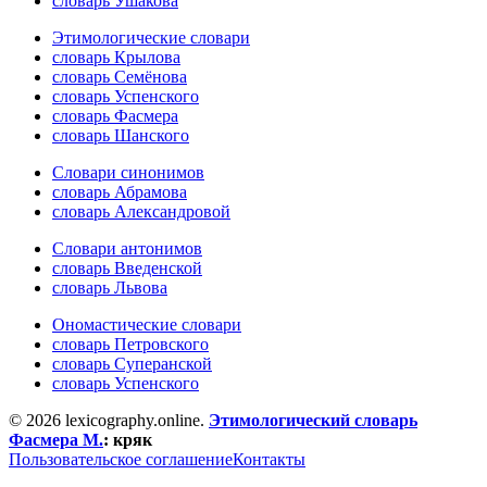
словарь Ушакова
Этимологические словари
словарь Крылова
словарь Семёнова
словарь Успенского
словарь Фасмера
словарь Шанского
Словари синонимов
словарь Абрамова
словарь Александровой
Словари антонимов
словарь Введенской
словарь Львова
Ономастические словари
словарь Петровского
словарь Суперанской
словарь Успенского
© 2026 lexicography.online.
Этимологический словарь
Фасмера М.
:
кряк
Пользовательское соглашение
Контакты