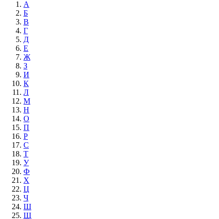
А
Б
В
Г
Д
Е
Ж
З
И
К
Л
М
Н
О
П
Р
С
Т
У
Ф
Х
Ц
Ч
Ш
Щ