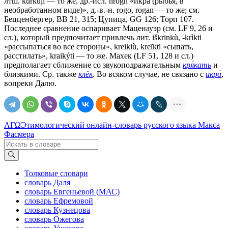
лтш. kur̃kuļi — то же, др.-исл. hrogn «икра (рыбья, в
необработанном виде)», д.-в.-н. rоgо, rоgаn — то же; см.
Бецценбергер, ВВ 21, 315; Цупица, GG 126; Торп 107.
Последнее сравнение оспаривает Маценауэр (см. LF 9, 26 и
сл.), который предпочитает привлечь лит. iškrinkù, -krìkti
«рассыпаться во все стороны», kreikiù, kreĩkti «сыпать,
расстилать», kraikýti — то же. Махек (LF 51, 128 и сл.)
предполагает сближение со звукоподражательным
кря́кать
и
близкими. Ср. также
клёк
. Во всяком случае, не связано с
икра́
,
вопреки Далю.
ΛΓΩ
Этимологический онлайн-словарь русского языка Макса
Фасмера
Толковые словари
словарь Даля
словарь Евгеньевой (МАС)
словарь Ефремовой
словарь Кузнецова
словарь Ожегова