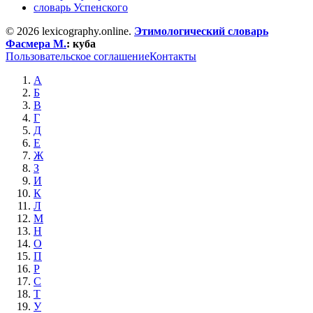
словарь Успенского
© 2026 lexicography.online.
Этимологический словарь
Фасмера М.
:
куба
Пользовательское соглашение
Контакты
А
Б
В
Г
Д
Е
Ж
З
И
К
Л
М
Н
О
П
Р
С
Т
У