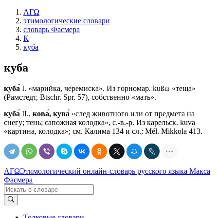
ΛΓΩ
этимологические словари
словарь Фасмера
К
куба
куба
куба́
I. «марийка, черемиска». Из горномар. kußω «теща»
(Рамстедт, Btschr. Spr. 57), собственно «мать».
куба́
II.,
кова́, кува́
«след животного или от предмета на
снегу; тень; сапожная колодка», с.-в.-р. Из карельск. kuvа
«картина, колодка»; см. Калима 134 и сл.; Мél. Мikkola 413.
ΛΓΩ
Этимологический онлайн-словарь русского языка Макса
Фасмера
Толковые словари