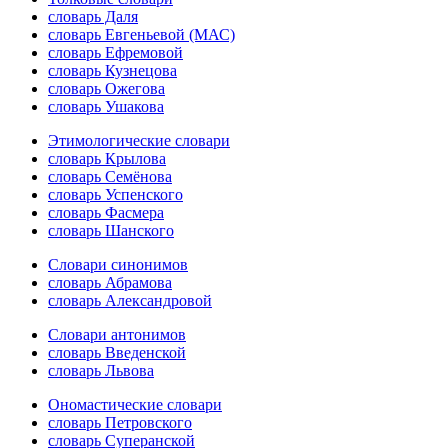
словарь Даля
словарь Евгеньевой (МАС)
словарь Ефремовой
словарь Кузнецова
словарь Ожегова
словарь Ушакова
Этимологические словари
словарь Крылова
словарь Семёнова
словарь Успенского
словарь Фасмера
словарь Шанского
Словари синонимов
словарь Абрамова
словарь Александровой
Словари антонимов
словарь Введенской
словарь Львова
Ономастические словари
словарь Петровского
словарь Суперанской