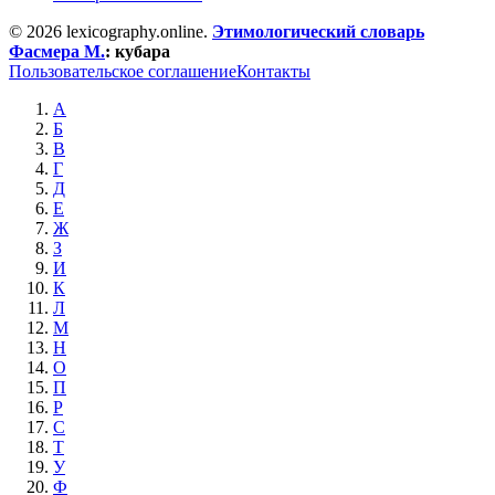
© 2026 lexicography.online.
Этимологический словарь
Фасмера М.
:
кубара
Пользовательское соглашение
Контакты
А
Б
В
Г
Д
Е
Ж
З
И
К
Л
М
Н
О
П
Р
С
Т
У
Ф