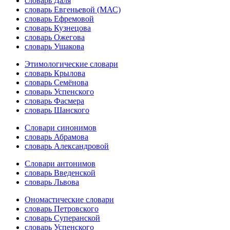
словарь Даля
словарь Евгеньевой (МАС)
словарь Ефремовой
словарь Кузнецова
словарь Ожегова
словарь Ушакова
Этимологические словари
словарь Крылова
словарь Семёнова
словарь Успенского
словарь Фасмера
словарь Шанского
Словари синонимов
словарь Абрамова
словарь Александровой
Словари антонимов
словарь Введенской
словарь Львова
Ономастические словари
словарь Петровского
словарь Суперанской
словарь Успенского