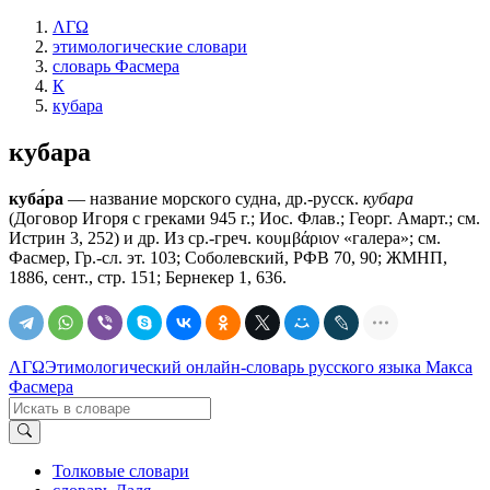
ΛΓΩ
этимологические словари
словарь Фасмера
К
кубара
кубара
куба́ра
— название морского судна, др.-русск.
кубара
(Договор Игоря с греками 945 г.; Иос. Флав.; Георг. Амарт.; см.
Истрин 3, 252) и др. Из ср.-греч. κουμβάριον «галера»; см.
Фасмер, Гр.-сл. эт. 103; Соболевский, РФВ 70, 90; ЖМНП,
1886, сент., стр. 151; Бернекер 1, 636.
ΛΓΩ
Этимологический онлайн-словарь русского языка Макса
Фасмера
Толковые словари