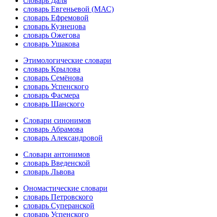
словарь Даля
словарь Евгеньевой (МАС)
словарь Ефремовой
словарь Кузнецова
словарь Ожегова
словарь Ушакова
Этимологические словари
словарь Крылова
словарь Семёнова
словарь Успенского
словарь Фасмера
словарь Шанского
Словари синонимов
словарь Абрамова
словарь Александровой
Словари антонимов
словарь Введенской
словарь Львова
Ономастические словари
словарь Петровского
словарь Суперанской
словарь Успенского