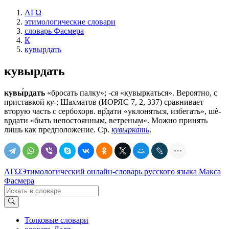
ΛΓΩ
этимологические словари
словарь Фасмера
К
кувырдать
кувырдать
кувы́рдать
«бросать палку»;
-ся
«кувыркаться». Вероятно, с
приставкой
ку-
; Шахматов (ИОРЯС 7, 2, 337) сравнивает
вторую часть с сербохорв. вр̏дати «уклоняться, избегать», шѐ-
врдати «быть непостоянным, ветреным». Можно принять
лишь как предположение. Ср.
кувырка́ть
.
ΛΓΩ
Этимологический онлайн-словарь русского языка Макса
Фасмера
Толковые словари