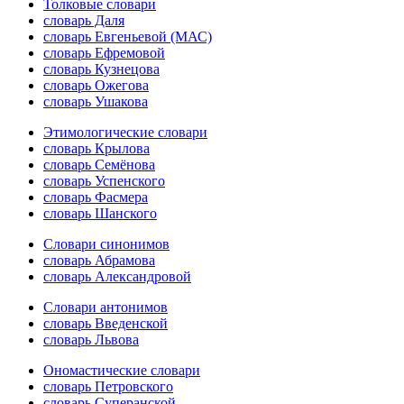
Толковые словари
словарь Даля
словарь Евгеньевой (МАС)
словарь Ефремовой
словарь Кузнецова
словарь Ожегова
словарь Ушакова
Этимологические словари
словарь Крылова
словарь Семёнова
словарь Успенского
словарь Фасмера
словарь Шанского
Словари синонимов
словарь Абрамова
словарь Александровой
Словари антонимов
словарь Введенской
словарь Львова
Ономастические словари
словарь Петровского
словарь Суперанской