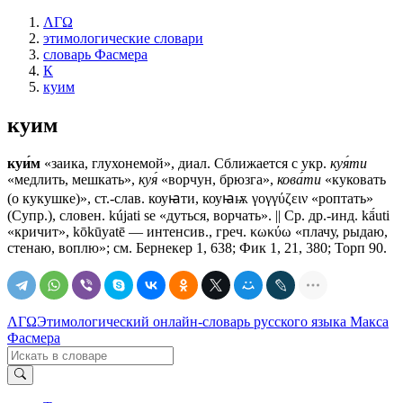
ΛΓΩ
этимологические словари
словарь Фасмера
К
куим
куим
куи́м
«заика, глухонемой», диал. Сближается с укр.
куя́ти
«медлить, мешкать»,
куя́
«ворчун, брюзга»,
кова́ти
«куковать
(о кукушке)», ст.-слав.
коуꙗти, коуꙗѭ
γογγύζειν «роптать»
(Супр.), словен. kújati sе «дуться, ворчать». || Ср. др.-инд. kā́uti
«кричит», kōkūyatē — интенсив., греч. κωκύω «плачу, рыдаю,
стенаю, воплю»; см. Бернекер 1, 638; Фик 1, 21, 380; Торп 90.
ΛΓΩ
Этимологический онлайн-словарь русского языка Макса
Фасмера