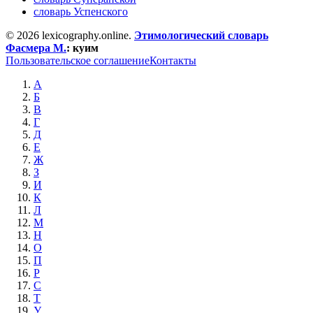
словарь Успенского
© 2026 lexicography.online.
Этимологический словарь
Фасмера М.
:
куим
Пользовательское соглашение
Контакты
А
Б
В
Г
Д
Е
Ж
З
И
К
Л
М
Н
О
П
Р
С
Т
У