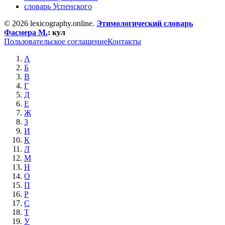
словарь Успенского
© 2026 lexicography.online.
Этимологический словарь
Фасмера М.
:
кул
Пользовательское соглашение
Контакты
А
Б
В
Г
Д
Е
Ж
З
И
К
Л
М
Н
О
П
Р
С
Т
У