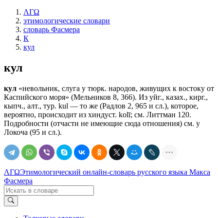
ΛΓΩ
этимологические словари
словарь Фасмера
К
кул
кул
кул
«невольник, слуга у тюрк. народов, живущих к востоку от
Каспийского моря» (Мельников 8, 366). Из уйг., казах., кирг.,
кыпч., алт., тур. kul — то же (Радлов 2, 965 и сл.), которое,
вероятно, происходит из хиндуст. kolī; см. Литтман 120.
Подробности (отчасти не имеющие сюда отношения) см. у
Локоча (95 и сл.).
ΛΓΩ
Этимологический онлайн-словарь русского языка Макса
Фасмера