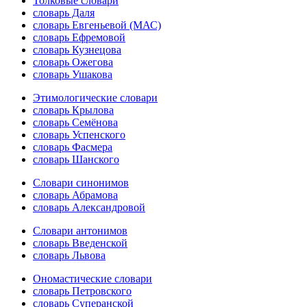
Толковые словари
словарь Даля
словарь Евгеньевой (МАС)
словарь Ефремовой
словарь Кузнецова
словарь Ожегова
словарь Ушакова
Этимологические словари
словарь Крылова
словарь Семёнова
словарь Успенского
словарь Фасмера
словарь Шанского
Словари синонимов
словарь Абрамова
словарь Александровой
Словари антонимов
словарь Введенской
словарь Львова
Ономастические словари
словарь Петровского
словарь Суперанской