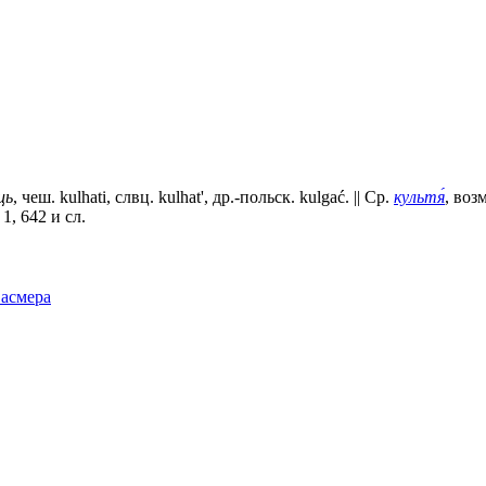
ць
, чеш. kulhati, слвц. kulhаt', др.-польск. kulgać. || Ср.
культя́
, воз
 1, 642 и сл.
Фасмера