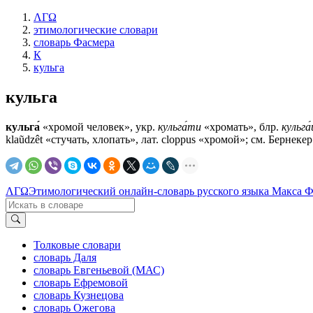
ΛΓΩ
этимологические словари
словарь Фасмера
К
кульга
кульга
кульга́
«хромой человек», укр.
кульга́ти
«хромать», блр.
кульга́
klaũdzêt «стучать, хлопать», лат. сlоррus «хромой»; см. Бернекер
ΛΓΩ
Этимологический онлайн-словарь русского языка Макса 
Толковые словари
словарь Даля
словарь Евгеньевой (МАС)
словарь Ефремовой
словарь Кузнецова
словарь Ожегова