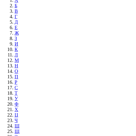
А
Б
В
Г
Д
Е
Ж
З
И
К
Л
М
Н
О
П
Р
С
Т
У
Ф
Х
Ц
Ч
Ш
Щ