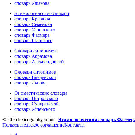
словарь Ушакова
Этимологические словари
словарь Крылова
словарь Семёнова
словарь Успенского
словарь Фасмера
словарь Шанского
Словари синонимов
словарь Абрамова
словарь Александровой
Словари антонимов
словарь Введенской
словарь Львова
Ономастические словари
словарь Петровского
словарь Суперанской
словарь Успенского
© 2026 lexicography.online.
Этимологический словарь Фасмер
Пользовательское соглашение
Контакты