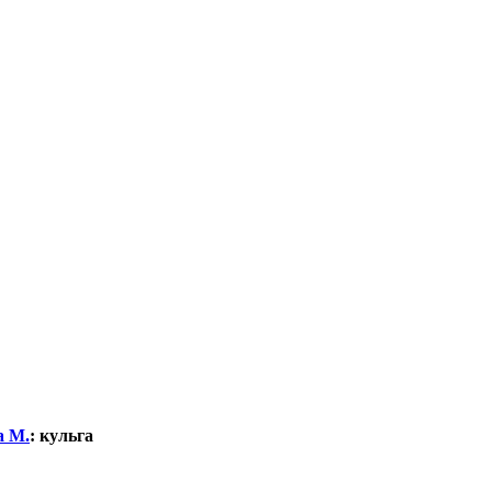
а М.
:
кульга