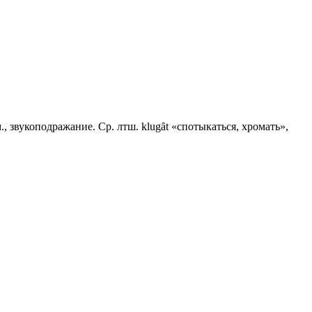
м., звукоподражание. Ср. лтш. klugȃt «спотыкаться, хромать»,