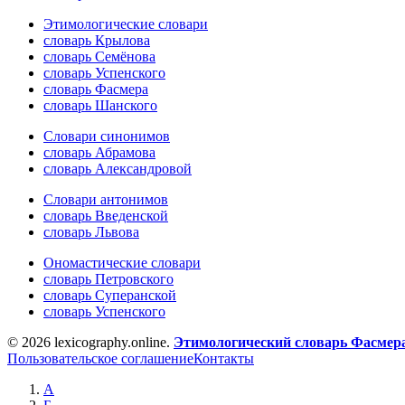
Этимологические словари
словарь Крылова
словарь Семёнова
словарь Успенского
словарь Фасмера
словарь Шанского
Словари синонимов
словарь Абрамова
словарь Александровой
Словари антонимов
словарь Введенской
словарь Львова
Ономастические словари
словарь Петровского
словарь Суперанской
словарь Успенского
© 2026 lexicography.online.
Этимологический словарь Фасмер
Пользовательское соглашение
Контакты
А