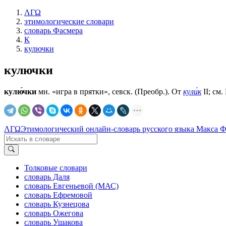
ΛΓΩ
этимологические словари
словарь Фасмера
К
кулючки
кулючки
кулю́чки
мн. «игра в прятки», севск. (Преобр.). От
кули́к
II; см.
ΛΓΩ
Этимологический онлайн-словарь русского языка Макса 
Толковые словари
словарь Даля
словарь Евгеньевой (МАС)
словарь Ефремовой
словарь Кузнецова
словарь Ожегова
словарь Ушакова