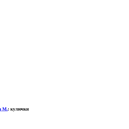
а М.
:
кулючки