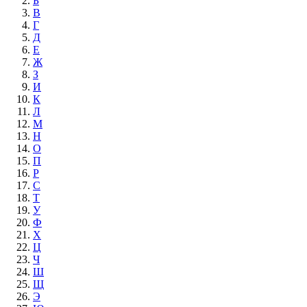
Б
В
Г
Д
Е
Ж
З
И
К
Л
М
Н
О
П
Р
С
Т
У
Ф
Х
Ц
Ч
Ш
Щ
Э