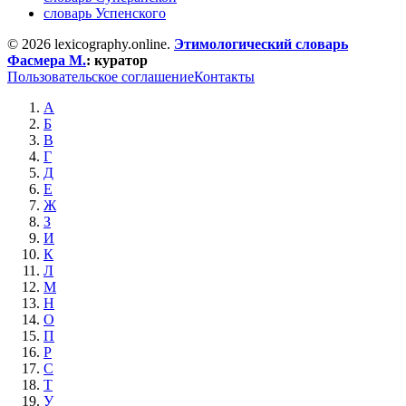
словарь Успенского
© 2026 lexicography.online.
Этимологический словарь
Фасмера М.
:
куратор
Пользовательское соглашение
Контакты
А
Б
В
Г
Д
Е
Ж
З
И
К
Л
М
Н
О
П
Р
С
Т
У