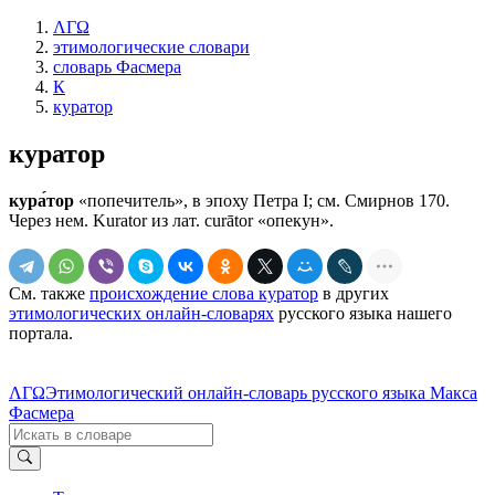
ΛΓΩ
этимологические словари
словарь Фасмера
К
куратор
куратор
кура́тор
«попечитель», в эпоху Петра I; см. Смирнов 170.
Через нем. Kurator из лат. curātor «опекун».
См. также
происхождение слова куратор
в других
этимологических онлайн-словарях
русского языка нашего
портала.
ΛΓΩ
Этимологический онлайн-словарь русского языка Макса
Фасмера