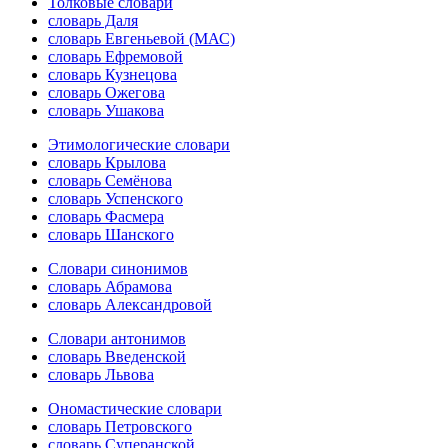
Толковые словари
словарь Даля
словарь Евгеньевой (МАС)
словарь Ефремовой
словарь Кузнецова
словарь Ожегова
словарь Ушакова
Этимологические словари
словарь Крылова
словарь Семёнова
словарь Успенского
словарь Фасмера
словарь Шанского
Словари синонимов
словарь Абрамова
словарь Александровой
Словари антонимов
словарь Введенской
словарь Львова
Ономастические словари
словарь Петровского
словарь Суперанской