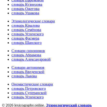
словарь Ефремовой
словарь Кузнецова
словарь Ожегова
словарь Ушакова
Этимологические словари
словарь Крылова
словарь Семёнова
словарь Успенского
словарь Фасмера
словарь Шанского
Словари синонимов
словарь Абрамова
словарь Александровой
Словари антонимов
словарь Введенской
словарь Львова
Ономастические словари
словарь Петровского
словарь Суперанской
словарь Успенского
© 2026 lexicography.online.
Этимологический словарь