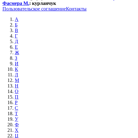
Фасмера М.
:
курланчук
Пользовательское соглашение
Контакты
А
Б
В
Г
Д
Е
Ж
З
И
К
Л
М
Н
О
П
Р
С
Т
У
Ф
Х
Ц