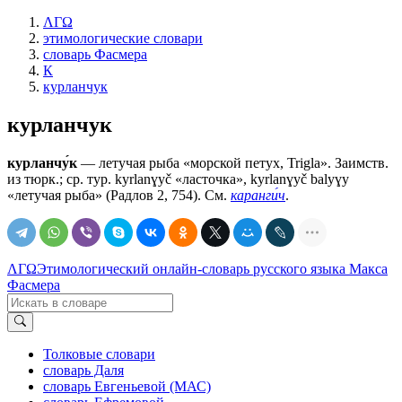
ΛΓΩ
этимологические словари
словарь Фасмера
К
курланчук
курланчук
курланчу́к
— летучая рыба «морской петух, Trigla». Заимств.
из тюрк.; ср. тур. kyrlanɣyč «ласточка», kyrlanɣyč bаlуɣу
«летучая рыба» (Радлов 2, 754). См.
каранги́ч
.
ΛΓΩ
Этимологический онлайн-словарь русского языка Макса
Фасмера
Толковые словари
словарь Даля
словарь Евгеньевой (МАС)