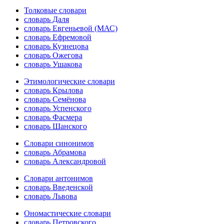
Толковые словари
словарь Даля
словарь Евгеньевой (МАС)
словарь Ефремовой
словарь Кузнецова
словарь Ожегова
словарь Ушакова
Этимологические словари
словарь Крылова
словарь Семёнова
словарь Успенского
словарь Фасмера
словарь Шанского
Словари синонимов
словарь Абрамова
словарь Александровой
Словари антонимов
словарь Введенской
словарь Львова
Ономастические словари
словарь Петровского