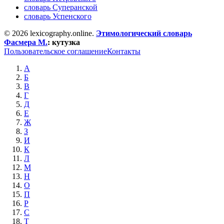
словарь Суперанской
словарь Успенского
© 2026 lexicography.online.
Этимологический словарь
Фасмера М.
:
кутузка
Пользовательское соглашение
Контакты
А
Б
В
Г
Д
Е
Ж
З
И
К
Л
М
Н
О
П
Р
С
Т