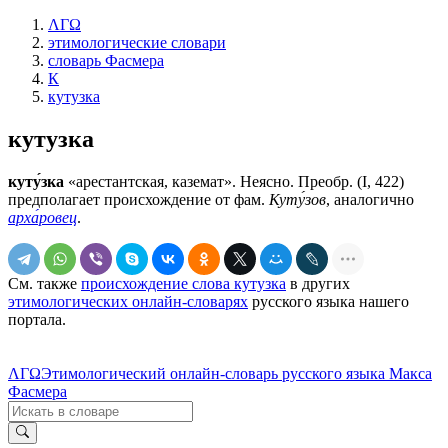
ΛΓΩ
этимологические словари
словарь Фасмера
К
кутузка
кутузка
куту́зка
«арестантская, каземат». Неясно. Преобр. (I, 422)
предполагает происхождение от фам.
Куту́зов
, аналогично
арха́ровец
.
См. также
происхождение слова кутузка
в других
этимологических онлайн-словарях
русского языка нашего
портала.
ΛΓΩ
Этимологический онлайн-словарь русского языка Макса
Фасмера