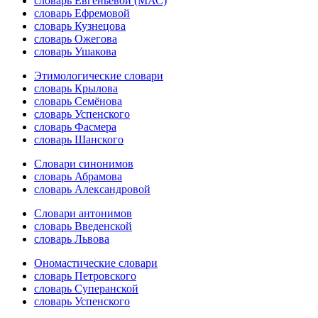
словарь Евгеньевой (МАС)
словарь Ефремовой
словарь Кузнецова
словарь Ожегова
словарь Ушакова
Этимологические словари
словарь Крылова
словарь Семёнова
словарь Успенского
словарь Фасмера
словарь Шанского
Словари синонимов
словарь Абрамова
словарь Александровой
Словари антонимов
словарь Введенской
словарь Львова
Ономастические словари
словарь Петровского
словарь Суперанской
словарь Успенского