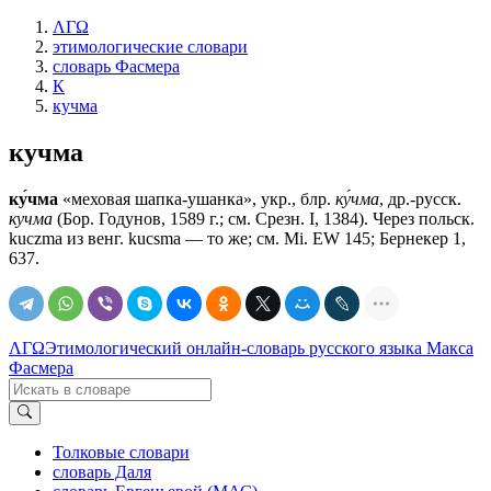
ΛΓΩ
этимологические словари
словарь Фасмера
К
кучма
кучма
ку́чма
«меховая шапка-ушанка», укр., блр.
ку́чма
, др.-русск.
кучма
(Бор. Годунов, 1589 г.; см. Срезн. I, 1384). Через польск.
kuczma из венг. kucsma — то же; см. Мi. ЕW 145; Бернекер 1,
637.
ΛΓΩ
Этимологический онлайн-словарь русского языка Макса
Фасмера
Толковые словари
словарь Даля