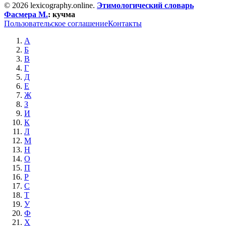
© 2026 lexicography.online.
Этимологический словарь
Фасмера М.
:
кучма
Пользовательское соглашение
Контакты
А
Б
В
Г
Д
Е
Ж
З
И
К
Л
М
Н
О
П
Р
С
Т
У
Ф
Х