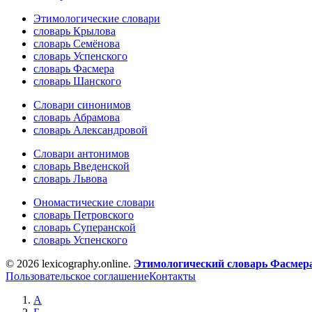
Этимологические словари
словарь Крылова
словарь Семёнова
словарь Успенского
словарь Фасмера
словарь Шанского
Словари синонимов
словарь Абрамова
словарь Александровой
Словари антонимов
словарь Введенской
словарь Львова
Ономастические словари
словарь Петровского
словарь Суперанской
словарь Успенского
© 2026 lexicography.online.
Этимологический словарь Фасмер
Пользовательское соглашение
Контакты
А