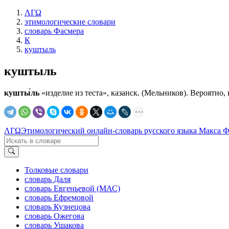
ΛΓΩ
этимологические словари
словарь Фасмера
К
куштыль
куштыль
кушты́ль
«изделие из теста», казанск. (Мельников). Вероятно,
ΛΓΩ
Этимологический онлайн-словарь русского языка Макса 
Толковые словари
словарь Даля
словарь Евгеньевой (МАС)
словарь Ефремовой
словарь Кузнецова
словарь Ожегова
словарь Ушакова