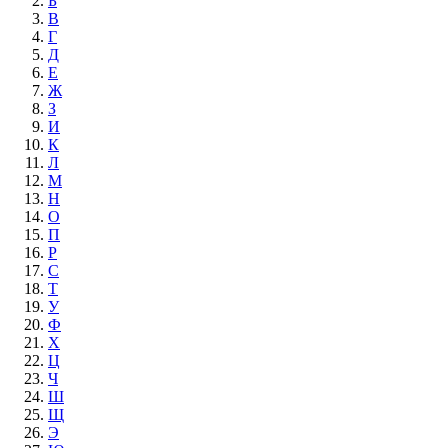
Б
В
Г
Д
Е
Ж
З
И
К
Л
М
Н
О
П
Р
С
Т
У
Ф
Х
Ц
Ч
Ш
Щ
Э