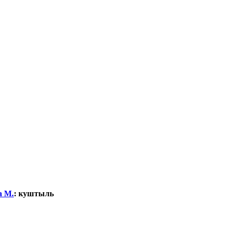
а М.
:
куштыль