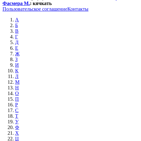
Фасмера М.
:
кячкать
Пользовательское соглашение
Контакты
А
Б
В
Г
Д
Е
Ж
З
И
К
Л
М
Н
О
П
Р
С
Т
У
Ф
Х
Ц