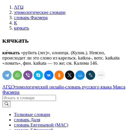
ΛΓΩ
этимологические словари
словарь Фасмера
К
кячкать
кячкать
кя́чкать
«рубить (лес)», олонецк. (Кулик.). Неясно,
происходит ли это слово из карельск. kаtkоа-, вепс. katkaita
«ломать», фин. katkata — то же; см. Калима 146.
ΛΓΩ
Этимологический онлайн-словарь русского языка Макса
Фасмера
Толковые словари
словарь Даля
словарь Евгеньевой (МАС)