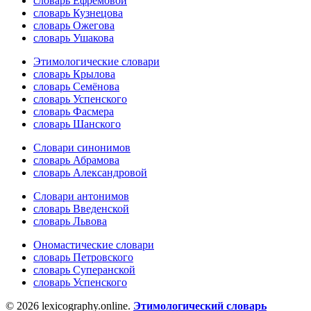
словарь Ефремовой
словарь Кузнецова
словарь Ожегова
словарь Ушакова
Этимологические словари
словарь Крылова
словарь Семёнова
словарь Успенского
словарь Фасмера
словарь Шанского
Словари синонимов
словарь Абрамова
словарь Александровой
Словари антонимов
словарь Введенской
словарь Львова
Ономастические словари
словарь Петровского
словарь Суперанской
словарь Успенского
© 2026 lexicography.online.
Этимологический словарь