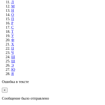
Л
М
Н
О
П
Р
С
Т
У
Ф
Х
Ц
Ч
Ш
Щ
Э
Ю
Я
Ошибка в тексте
×
Cообщение было отправлено