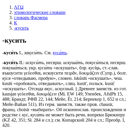
ΛΓΩ
этимологические словари
словарь Фасмера
К
-кусить
-кусить
-куси́ть
I.,
закуси́ть
. См.
куса́ть
.
-куси́ть
II.:
искуси́ть
, несврш.
искуша́ть
,
покуси́ться
, несврш.
покуша́ться
, укр.
куси́ти
«искушать», блр.
кусíць
, ст.-слав.
въкоусити
γεύεσθαι,
искоусити
πειρᾶν, δοκιμάζειν (Супр.), болг.
ку́ся
«отведываю, пробую», словен. iskúsiti «искушать», чеш.
kusiti «пробовать, отведывать», слвц. kusit', польск. kusić
«искушать». Отсюда
вкус
,
искусный
. || Древнее заимств. из гот.
kausjan γεύεσθαι, δοκιμάζειν (Мi. ЕW 149; Уленбек, AfslPh 15,
488; Брандт, РФВ 22, 144; Мейе, Ét. 214; Бернекер 1, 652 и сл.;
Мейе-Вайан 511). Из герм. заимств. также пров. chausir,
франц. choisir «выбирать». Об исконнослав. происхождении и
родстве с
кус
,
куса́ть
не может быть речи, вопреки Брюкнеру
(KZ 42, 351; Sł. 284 и сл.); см. Кипарский 204 и сл.; Преобр. I,
420.