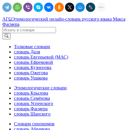
ΛΓΩ
Этимологический онлайн-словарь русского языка Макса
Фасмера
Толковые словари
словарь Даля
словарь Евгеньевой (МАС)
словарь Ефремовой
словарь Кузнецова
словарь Ожегова
словарь Ушакова
Этимологические словари
словарь Крылова
словарь Семёнова
словарь Успенского
словарь Фасмера
словарь Шанского
Словари синонимов
словарь Абрамова