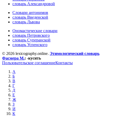
словарь Александровой
Словари антонимов
словарь Введенской
словарь Львова
Ономастические словари
словарь Петровского
словарь Суперанской
словарь Успенского
© 2026 lexicography.online.
Этимологический словарь
Фасмера М.
:
-кусить
Пользовательское соглашение
Контакты
А
Б
В
Г
Д
Е
Ж
З
И
К