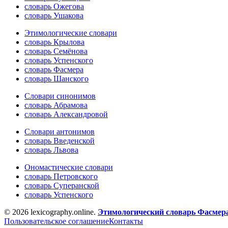
словарь Ожегова
словарь Ушакова
Этимологические словари
словарь Крылова
словарь Семёнова
словарь Успенского
словарь Фасмера
словарь Шанского
Словари синонимов
словарь Абрамова
словарь Александровой
Словари антонимов
словарь Введенской
словарь Львова
Ономастические словари
словарь Петровского
словарь Суперанской
словарь Успенского
© 2026 lexicography.online.
Этимологический словарь Фасмер
Пользовательское соглашение
Контакты