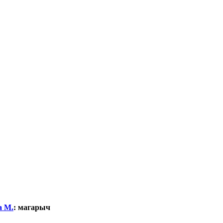
а М.
:
магарыч