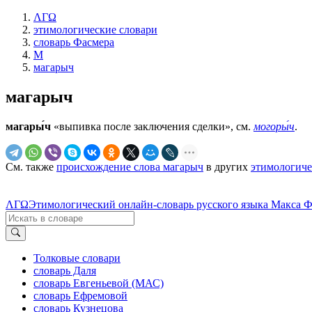
ΛΓΩ
этимологические словари
словарь Фасмера
М
магарыч
магарыч
магары́ч
«выпивка после заключения сделки», см.
могоры́ч
.
См. также
происхождение слова магарыч
в других
этимологиче
ΛΓΩ
Этимологический онлайн-словарь русского языка Макса 
Толковые словари
словарь Даля
словарь Евгеньевой (МАС)
словарь Ефремовой
словарь Кузнецова