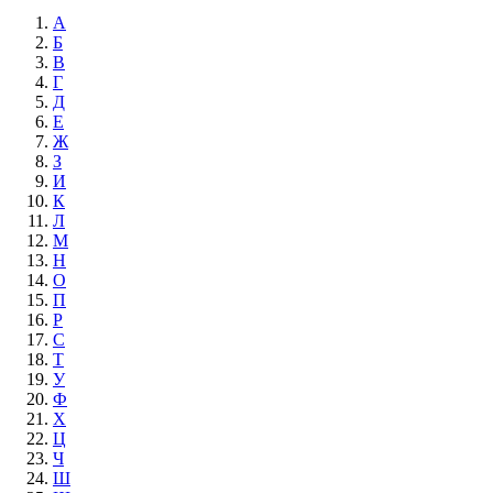
А
Б
В
Г
Д
Е
Ж
З
И
К
Л
М
Н
О
П
Р
С
Т
У
Ф
Х
Ц
Ч
Ш