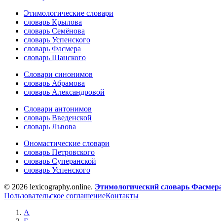
Этимологические словари
словарь Крылова
словарь Семёнова
словарь Успенского
словарь Фасмера
словарь Шанского
Словари синонимов
словарь Абрамова
словарь Александровой
Словари антонимов
словарь Введенской
словарь Львова
Ономастические словари
словарь Петровского
словарь Суперанской
словарь Успенского
© 2026 lexicography.online.
Этимологический словарь Фасмер
Пользовательское соглашение
Контакты
А