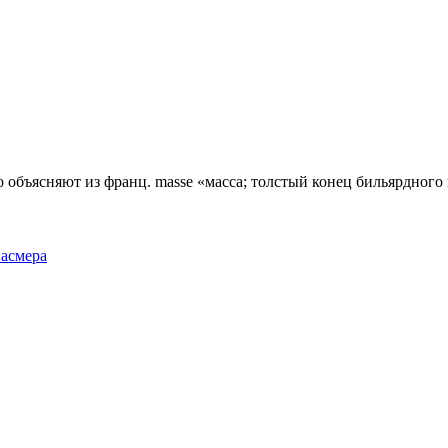
объясняют из франц. masse «масса; толстый конец бильярдного ки
Фасмера