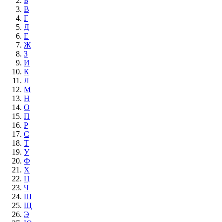
Б
В
Г
Д
Е
Ж
З
И
К
Л
М
Н
О
П
Р
С
Т
У
Ф
Х
Ц
Ч
Ш
Щ
Э