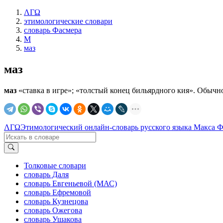
ΛΓΩ
этимологические словари
словарь Фасмера
М
маз
маз
маз
«ставка в игре»; «толстый конец бильярдного кия». Обычно 
ΛΓΩ
Этимологический онлайн-словарь русского языка Макса 
Толковые словари
словарь Даля
словарь Евгеньевой (МАС)
словарь Ефремовой
словарь Кузнецова
словарь Ожегова
словарь Ушакова