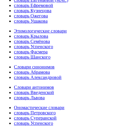
словарь Евгеньевой (МАС)
словарь Ефремовой
словарь Кузнецова
словарь Ожегова
словарь Ушакова
Этимологические словари
словарь Крылова
словарь Семёнова
словарь Успенского
словарь Фасмера
словарь Шанского
Словари синонимов
словарь Абрамова
словарь Александровой
Словари антонимов
словарь Введенской
словарь Львова
Ономастические словари
словарь Петровского
словарь Суперанской
словарь Успенского