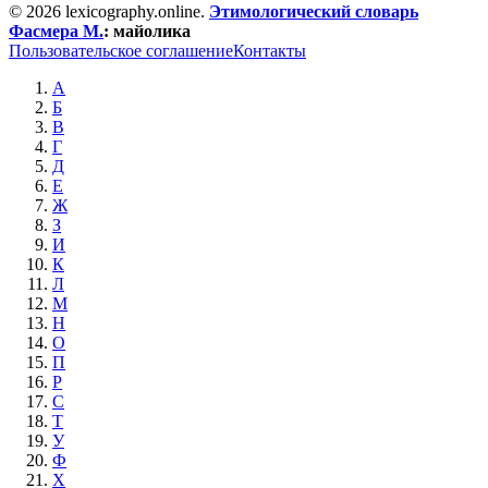
© 2026 lexicography.online.
Этимологический словарь
Фасмера М.
:
майолика
Пользовательское соглашение
Контакты
А
Б
В
Г
Д
Е
Ж
З
И
К
Л
М
Н
О
П
Р
С
Т
У
Ф
Х