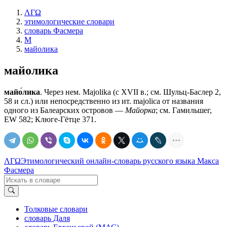
ΛΓΩ
этимологические словари
словарь Фасмера
М
майолика
майолика
майо́лика
. Через нем. Мajolika (с XVII в.; см. Шульц-Баслер 2,
58 и сл.) или непосредственно из ит. majolica от названия
одного из Балеарских островов —
Майорка
; см. Гамильшег,
ЕW 582; Клюге-Гётце 371.
ΛΓΩ
Этимологический онлайн-словарь русского языка Макса
Фасмера
Толковые словари
словарь Даля